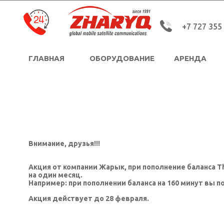
+7 727 355
ГЛАВНАЯ
ОБОРУДОВАНИЕ
АРЕНДА
Защищенные портативные устройства Durabook
Взрывозащищенные системы WI-FI
Взрывозащищенный промышленный IP-телефон
Внимание, друзья!!!
Акция от компании Жарык, при пополнение баланса Thu
на один месяц.
Например: при пополнении баланса на 160 минут вы п
Акция действует до 28 февраля.