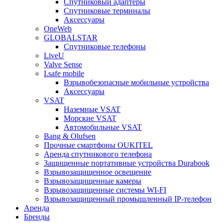
Спутниковый адаптеры
Спутниковые терминалы
Аксессуары
OneWeb
GLOBALSTAR
Спутниковые телефоны
LiveU
Valve Sense
I.safe mobile
Взрывобезопасные мобильные устройства
Аксессуары
VSAT
Наземные VSAT
Морские VSAT
Автомобильные VSAT
Bang & Olufsen
Прочные смартфоны OUKITEL
Аренда спутникового телефона
Защищенные портативные устройства Durabook
Взрывозащищенное освещение
Взрывозащищенные камеры
Взрывозащищенные системы WI-FI
Взрывозащищенный промышленный IP-телефон
Аренда
Бренды