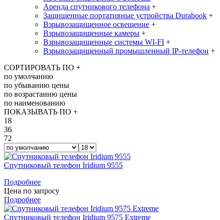
Аренда спутникового телефона
+
Защищенные портативные устройства Durabook
+
Взрывозащищенное освещение
+
Взрывозащищенные камеры
+
Взрывозащищенные системы WI-FI
+
Взрывозащищенный промышленный IP-телефон
+
СОРТИРОВАТЬ ПО
+
по умолчанию
по убыванию цены
по возрастанию цены
по наименованию
ПОКАЗЫВАТЬ ПО
+
18
36
72
Спутниковый телефон Iridium 9555
Подробнее
Цена по запросу
Подробнее
Спутниковый телефон Iridium 9575 Extreme