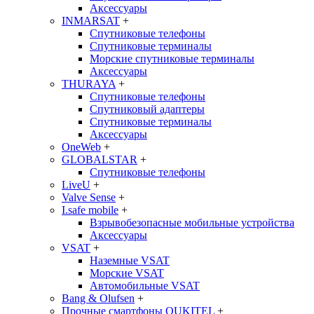
Аксессуары
INMARSAT
+
Спутниковые телефоны
Спутниковые терминалы
Морские спутниковые терминалы
Аксессуары
THURAYA
+
Спутниковые телефоны
Спутниковый адаптеры
Спутниковые терминалы
Аксессуары
OneWeb
+
GLOBALSTAR
+
Спутниковые телефоны
LiveU
+
Valve Sense
+
I.safe mobile
+
Взрывобезопасные мобильные устройства
Аксессуары
VSAT
+
Наземные VSAT
Морские VSAT
Автомобильные VSAT
Bang & Olufsen
+
Прочные смартфоны OUKITEL
+