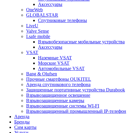
Аксессуары
OneWeb
GLOBALSTAR
Спутниковые телефоны
LiveU
Valve Sense
I.safe mobile
Взрывобезопасные мобильные устройства
Аксессуары
VSAT
Наземные VSAT
Морские VSAT
Автомобильные VSAT
Bang & Olufsen
Прочные смартфоны OUKITEL
Аренда спутникового телефона
Защищенные портативные устройства Durabook
Взрывозащищенное освещение
Взрывозащищенные камеры
Взрывозащищенные системы WI-FI
Взрывозащищенный промышленный IP-телефон
Аренда
Бренды
Сим карты
Услуги