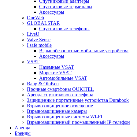
Спутниковый адаптеры
Спутниковые терминалы
Аксессуары
OneWeb
GLOBALSTAR
Спутниковые телефоны
LiveU
Valve Sense
I.safe mobile
Взрывобезопасные мобильные устройства
Аксессуары
VSAT
Наземные VSAT
Морские VSAT
Автомобильные VSAT
Bang & Olufsen
Прочные смартфоны OUKITEL
Аренда спутникового телефона
Защищенные портативные устройства Durabook
Взрывозащищенное освещение
Взрывозащищенные камеры
Взрывозащищенные системы WI-FI
Взрывозащищенный промышленный IP-телефон
Аренда
Бренды