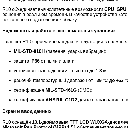
R10 объединяет вычислительные возможности
CPU, GPU
решения в реальном времени. В качестве устройства кат
постоянного подключения к облаку.
Надёжность и работа в экстремальных условиях
Планшет R10 спроектирован для эксплуатации в сложных 
MIL-STD-810H
(падения, удары, вибрации);
защита
IP66
от пыли и влаги;
устойчивость к падениям с высоты до
1,8 м
;
рабочий температурный диапазон от
–29 °C до +63 °
сертификация
MIL-STD-461G
(ЭМС);
сертификация
ANSI/UL C1D2
для использования в п
Экран и ввод данных
R10 оснащён
10,1-дюймовым TFT LCD WUXGA-дисплеем 
Microsoft Pen Protocol (MPP) 1.51
обеспечивает точную ра