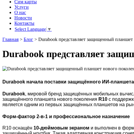
Сим карты
Услуги
О нас
Новости
Контакты
Select Language
▼
Главная
>
Блог
>
Durabook представляет защищенный планшет 
Durabook представляет защи
Durabook начала поставки защищённого ИИ-планшета R1
Durabook
, мировой бренд защищённых мобильных вычис
защищённого планшета нового поколения
R10
с поддержк
является одним из первых защищённых планшетов на рын
Форм-фактор 2-в-1 и профессиональное назначение
R10 оснащён
10-дюймовым экраном
и выполнен в фор
защищённый ноутбук. Такая адаптивная конструкция соче