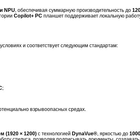
 и NPU
, обеспечивая суммарную производительность до
12
егории
Copilot+ PC
планшет поддерживает локальную работ
условиях и соответствует следующим стандартам:
C
;
отенциально взрывоопасных средах.
(1920 × 1200)
с технологией
DynaVue®
, яркостью до
1000
боту стилуса, позволяя подписывать документы, создавать