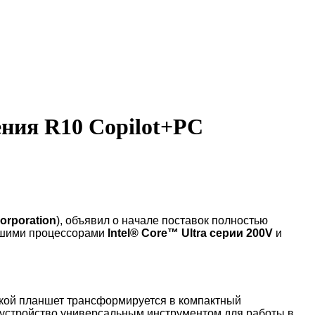
ния R10 Copilot+PC
Corporation
), объявил о начале поставок полностью
ейшими процессорами
Intel® Core™ Ultra серии 200V
и
ткой планшет трансформируется в компактный
я устройство универсальным инструментом для работы в