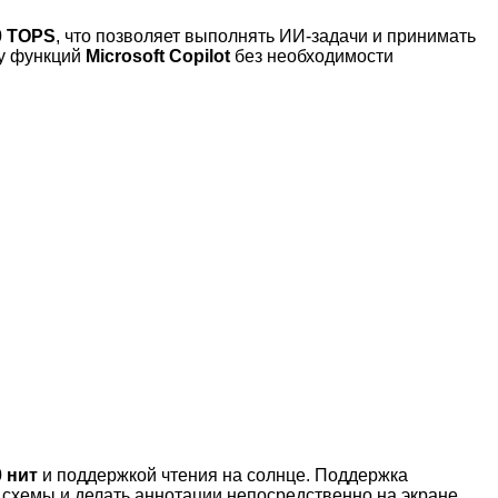
0 TOPS
, что позволяет выполнять ИИ-задачи и принимать
у функций
Microsoft Copilot
без необходимости
 нит
и поддержкой чтения на солнце. Поддержка
 схемы и делать аннотации непосредственно на экране.