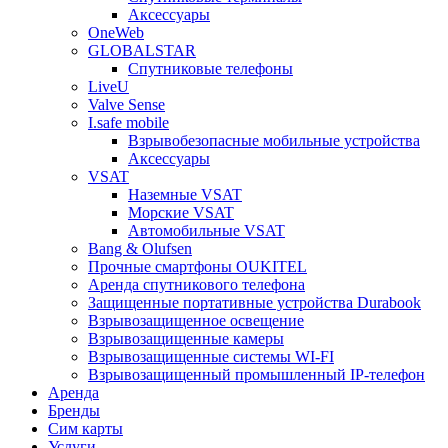
Аксессуары
OneWeb
GLOBALSTAR
Спутниковые телефоны
LiveU
Valve Sense
I.safe mobile
Взрывобезопасные мобильные устройства
Аксессуары
VSAT
Наземные VSAT
Морские VSAT
Автомобильные VSAT
Bang & Olufsen
Прочные смартфоны OUKITEL
Аренда спутникового телефона
Защищенные портативные устройства Durabook
Взрывозащищенное освещение
Взрывозащищенные камеры
Взрывозащищенные системы WI-FI
Взрывозащищенный промышленный IP-телефон
Аренда
Бренды
Сим карты
Услуги