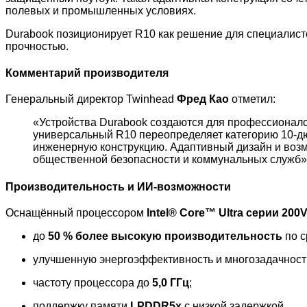
полевых и промышленных условиях.
Durabook позиционирует R10 как решение для специалист
прочностью.
Комментарий производителя
Генеральный директор Twinhead
Фред Као
отметил:
«Устройства Durabook создаются для профессионало
универсальный R10 переопределяет категорию 10-
инженерную конструкцию. Адаптивный дизайн и воз
общественной безопасности и коммунальных служб»
Производительность и ИИ-возможности
Оснащённый процессором
Intel® Core™ Ultra серии 200
до
50 % более высокую производительность
по с
улучшенную энергоэффективность и многозадачност
частоту процессора до
5,0 ГГц
;
поддержку памяти
LPDDR5x
с низкой задержкой.