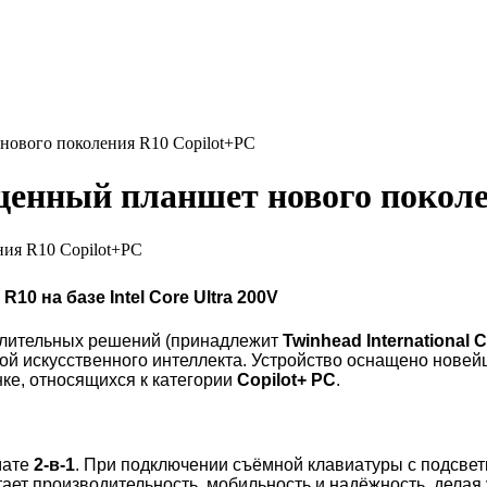
нового поколения R10 Copilot+PC
щенный планшет нового поколе
0 на базе Intel Core Ultra 200V
лительных решений (принадлежит
Twinhead International 
ой искусственного интеллекта. Устройство оснащено нов
ке, относящихся к категории
Copilot+ PC
.
мате
2-в-1
. При подключении съёмной клавиатуры с подсве
тает производительность, мобильность и надёжность, дела