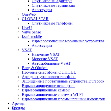
Спутниковый адаптеры
Спутниковые терминалы
Аксессуары
OneWeb
GLOBALSTAR
Спутниковые телефоны
LiveU
Valve Sense
I.safe mobile
Взрывобезопасные мобильные устройства
Аксессуары
VSAT
Наземные VSAT
Морские VSAT
Автомобильные VSAT
Bang & Olufsen
Прочные смартфоны OUKITEL
Аренда спутникового телефона
Защищенные портативные устройства Durabook
Взрывозащищенное освещение
Взрывозащищенные камеры
Взрывозащищенные системы WI-FI
Взрывозащищенный промышленный IP-телефон
Аренда
Бренды