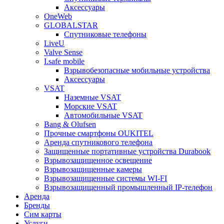
Аксессуары
OneWeb
GLOBALSTAR
Спутниковые телефоны
LiveU
Valve Sense
I.safe mobile
Взрывобезопасные мобильные устройства
Аксессуары
VSAT
Наземные VSAT
Морские VSAT
Автомобильные VSAT
Bang & Olufsen
Прочные смартфоны OUKITEL
Аренда спутникового телефона
Защищенные портативные устройства Durabook
Взрывозащищенное освещение
Взрывозащищенные камеры
Взрывозащищенные системы WI-FI
Взрывозащищенный промышленный IP-телефон
Аренда
Бренды
Сим карты
Услуги