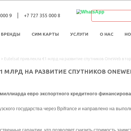
 000 9
+7 727 355 000 8
БРЕНДЫ
СИМ КАРТЫ
УСЛУГИ
О НАС
Н
>
Eutelsat привлекла €1 млрд на развитие спутников OneWeb вто
€1 МЛРД НА РАЗВИТИЕ СПУТНИКОВ ONEW
 миллиарда евро экспортного кредитного финансиров
ского государства через Bpifrance и направлено на выпол
ственные гарантии, что позволяет снизить стоимость заим