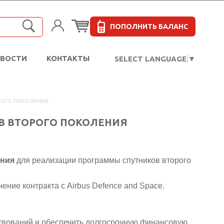
ПОПОЛНИТЬ БАЛАНС
ОВОСТИ
КОНТАКТЫ
SELECT LANGUAGE
▼
рого поколения
EB ВТОРОГО ПОКОЛЕНИЯ
ания
для реализации программы спутников второго
нение контракта с
Airbus Defence and Space
.
ствований и обеспечить долгосрочную финансовую