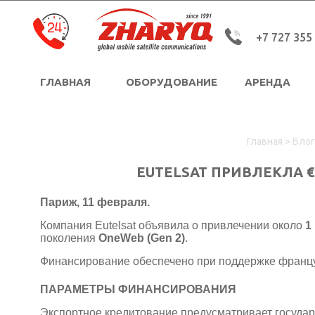
+7 727 355
ГЛАВНАЯ
ОБОРУДОВАНИЕ
АРЕНДА
Защищенные портативные устройства Durabook
Взрывозащищенные системы WI-FI
Взрывозащищенный промышленный IP-телефон
Главная
>
Блог
EUTELSAT ПРИВЛЕКЛА 
Париж, 11 февраля.
Компания
Eutelsat
объявила о привлечении около
1
поколения
OneWeb (Gen 2)
.
Финансирование обеспечено при поддержке француз
ПАРАМЕТРЫ ФИНАНСИРОВАНИЯ
Экспортное кредитование предусматривает государ