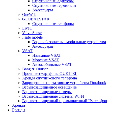
Спутниковый адаптеры
Спутниковые терминалы
Аксессуары
OneWeb
GLOBALSTAR
Спутниковые телефоны
LiveU
Valve Sense
I.safe mobile
Взрывобезопасные мобильные устройства
Аксессуары
VSAT
Наземные VSAT
Морские VSAT
Автомобильные VSAT
Bang & Olufsen
Прочные смартфоны OUKITEL
Аренда спутникового телефона
Защищенные портативные устройства Durabook
Взрывозащищенное освещение
Взрывозащищенные камеры
Взрывозащищенные системы WI-FI
Взрывозащищенный промышленный IP-телефон
Аренда
Бренды