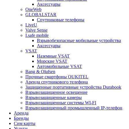
Аксессуары
OneWeb
GLOBALSTAR
Спутниковые телефоны
LiveU
Valve Sense
I.safe mobile
Взрывобезопасные мобильные устройства
Аксессуары
VSAT
Наземные VSAT
Морские VSAT
Автомобильные VSAT
Bang & Olufsen
Прочные смартфоны OUKITEL
Аренда спутникового телефона
Защищенные портативные устройства Durabook
Взрывозащищенное освещение
Взрывозащищенные камеры
Взрывозащищенные системы WI-FI
Взрывозащищенный промышленный IP-телефон
Аренда
Бренды
Сим карты
Услуги