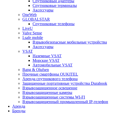
Спутниковый адаптеры
Спутниковые терминалы
Аксессуары
OneWeb
GLOBALSTAR
Спутниковые телефоны
LiveU
Valve Sense
I.safe mobile
Взрывобезопасные мобильные устройства
Аксессуары
VSAT
Наземные VSAT
Морские VSAT
Автомобильные VSAT
Bang & Olufsen
Прочные смартфоны OUKITEL
Аренда спутникового телефона
Защищенные портативные устройства Durabook
Взрывозащищенное освещение
Взрывозащищенные камеры
Взрывозащищенные системы WI-FI
Взрывозащищенный промышленный IP-телефон
Аренда
Бренды