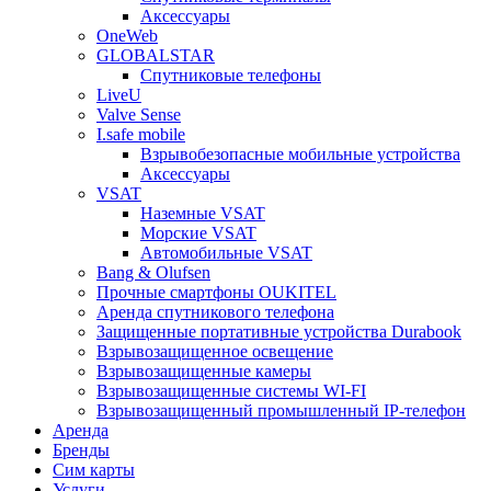
Аксессуары
OneWeb
GLOBALSTAR
Спутниковые телефоны
LiveU
Valve Sense
I.safe mobile
Взрывобезопасные мобильные устройства
Аксессуары
VSAT
Наземные VSAT
Морские VSAT
Автомобильные VSAT
Bang & Olufsen
Прочные смартфоны OUKITEL
Аренда спутникового телефона
Защищенные портативные устройства Durabook
Взрывозащищенное освещение
Взрывозащищенные камеры
Взрывозащищенные системы WI-FI
Взрывозащищенный промышленный IP-телефон
Аренда
Бренды
Сим карты
Услуги