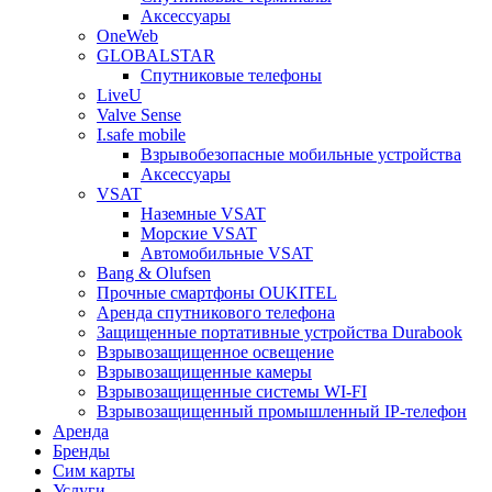
Аксессуары
OneWeb
GLOBALSTAR
Спутниковые телефоны
LiveU
Valve Sense
I.safe mobile
Взрывобезопасные мобильные устройства
Аксессуары
VSAT
Наземные VSAT
Морские VSAT
Автомобильные VSAT
Bang & Olufsen
Прочные смартфоны OUKITEL
Аренда спутникового телефона
Защищенные портативные устройства Durabook
Взрывозащищенное освещение
Взрывозащищенные камеры
Взрывозащищенные системы WI-FI
Взрывозащищенный промышленный IP-телефон
Аренда
Бренды
Сим карты
Услуги