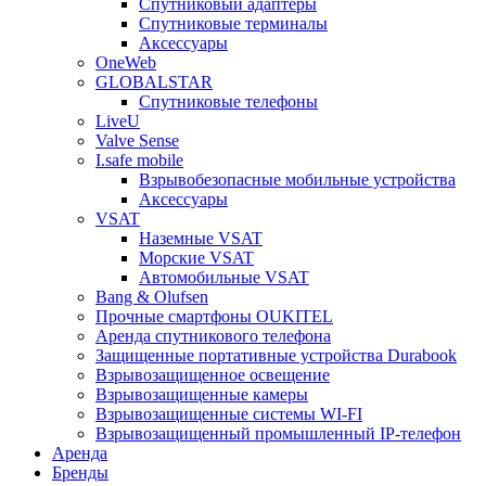
Спутниковый адаптеры
Спутниковые терминалы
Аксессуары
OneWeb
GLOBALSTAR
Спутниковые телефоны
LiveU
Valve Sense
I.safe mobile
Взрывобезопасные мобильные устройства
Аксессуары
VSAT
Наземные VSAT
Морские VSAT
Автомобильные VSAT
Bang & Olufsen
Прочные смартфоны OUKITEL
Аренда спутникового телефона
Защищенные портативные устройства Durabook
Взрывозащищенное освещение
Взрывозащищенные камеры
Взрывозащищенные системы WI-FI
Взрывозащищенный промышленный IP-телефон
Аренда
Бренды