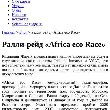
Сим карты
Услуги
О нас
Новости
Контакты
Select Language
▼
Главная
>
Блог
>
Ралли-рейд «Africa eco Race»
Ралли-рейд «Africa eco Race»
Компания Жарык предоставляет нашим спортсменам услуги
спутниковой связи системы Iridium, Inmarsat и VSAT, что
позволяет экипажу команды, там где нет никакой связи, иметь
постоянный выход в интернет, а также производить звонки в
любую точку мира.
«Africa eco Race» международный ралли-марафон,
проходящий по маршруту классического Дакара. Гонка этого
года пройдет по территории трех государств: Морокко,
Мавритании и Сенегала. Ралли стартует 29 декабря из Сен-
Сиприена и финиширует 11 января 2014 года в Дакаре на
Розовом озере. Участникам предстоит пройти 5580
километров,из них 2997 километров спецучастков,