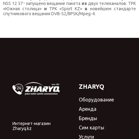
NSS 12 57 ͦ запущено вещание пакета
из
двух телеканалов: ТРК
«Южная столица»
и
ТРК «Sport KZ»
в
новейшем стандарте
КОНТАКТЫ
спутникового вещания DVB-S2/8PSK/Mpeg-4.
SELECT LANGUAGE
▼
ZHARYQ
Оборудование
Аренда
Бренды
Интернет-магазин
Сим карты
Zharyq.kz
Услуги