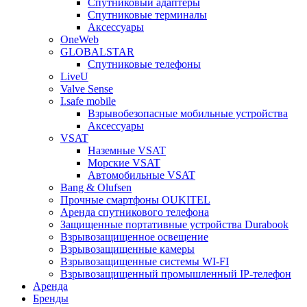
Спутниковый адаптеры
Спутниковые терминалы
Аксессуары
OneWeb
GLOBALSTAR
Спутниковые телефоны
LiveU
Valve Sense
I.safe mobile
Взрывобезопасные мобильные устройства
Аксессуары
VSAT
Наземные VSAT
Морские VSAT
Автомобильные VSAT
Bang & Olufsen
Прочные смартфоны OUKITEL
Аренда спутникового телефона
Защищенные портативные устройства Durabook
Взрывозащищенное освещение
Взрывозащищенные камеры
Взрывозащищенные системы WI-FI
Взрывозащищенный промышленный IP-телефон
Аренда
Бренды