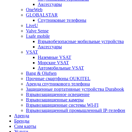
Аксессуары
OneWeb
GLOBALSTAR
Спутниковые телефоны
LiveU
Valve Sense
I.safe mobile
Взрывобезопасные мобильные устройства
Аксессуары
VSAT
Наземные VSAT
Морские VSAT
Автомобильные VSAT
Bang & Olufsen
Прочные смартфоны OUKITEL
Аренда спутникового телефона
Защищенные портативные устройства Durabook
Взрывозащищенное освещение
Взрывозащищенные камеры
Взрывозащищенные системы WI-FI
Взрывозащищенный промышленный IP-телефон
Аренда
Бренды
Сим карты
Услуги