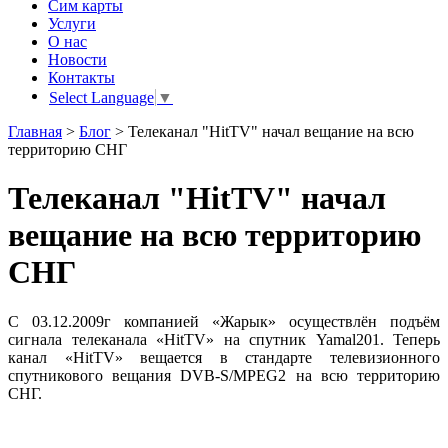
Сим карты
Услуги
О нас
Новости
Контакты
Select Language
▼
Главная
>
Блог
>
Телеканал "HitTV" начал вещание на всю
территорию СНГ
Телеканал "HitTV" начал
вещание на всю территорию
СНГ
С
03.12.2009г компанией «Жарык» осуществлён подъём
сигнала телеканала «HitTV»
на
спутник Yamal201. Теперь
канал «HitTV» вещается
в
стандарте телевизионного
спутникового вещания DVB-S/MPEG2
на
всю территорию
СНГ.