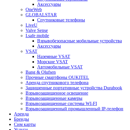
Аксессуары
OneWeb
GLOBALSTAR
Спутниковые телефоны
LiveU
Valve Sense
I.safe mobile
Взрывобезопасные мобильные устройства
Аксессуары
VSAT
Наземные VSAT
Морские VSAT
Автомобильные VSAT
Bang & Olufsen
Прочные смартфоны OUKITEL
Аренда спутникового телефона
Защищенные портативные устройства Durabook
Взрывозащищенное освещение
Взрывозащищенные камеры
Взрывозащищенные системы WI-FI
Взрывозащищенный промышленный IP-телефон
Аренда
Бренды
Сим карты
Услуги