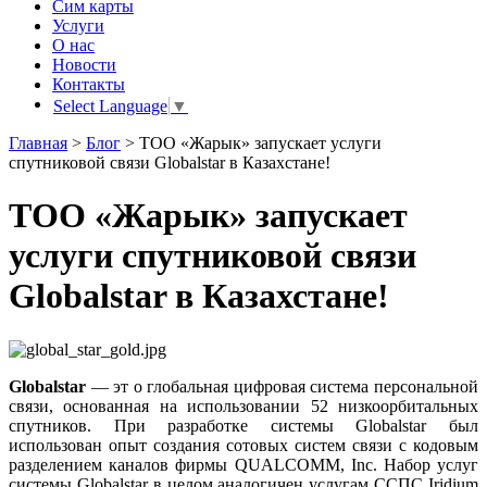
Сим карты
Услуги
О нас
Новости
Контакты
Select Language
▼
Главная
>
Блог
>
ТОО «Жарык» запускает услуги
спутниковой связи Globalstar в Казахстане!
ТОО «Жарык» запускает
услуги спутниковой связи
Globalstar в Казахстане!
Globalstar
— эт
о
глобальная цифровая система персональной
связи, основанная
на
использовании 52 низкоорбитальных
спутников. При разработке системы Globalstar был
использован опыт создания сотовых систем связи
с
кодовым
разделением каналов фирмы QUALCOMM, Inc. Набор услуг
системы Globalstar
в
целом аналогичен услугам ССПС Iridium