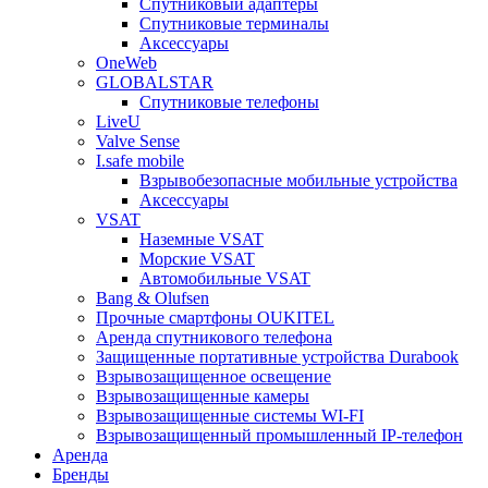
Спутниковый адаптеры
Спутниковые терминалы
Аксессуары
OneWeb
GLOBALSTAR
Спутниковые телефоны
LiveU
Valve Sense
I.safe mobile
Взрывобезопасные мобильные устройства
Аксессуары
VSAT
Наземные VSAT
Морские VSAT
Автомобильные VSAT
Bang & Olufsen
Прочные смартфоны OUKITEL
Аренда спутникового телефона
Защищенные портативные устройства Durabook
Взрывозащищенное освещение
Взрывозащищенные камеры
Взрывозащищенные системы WI-FI
Взрывозащищенный промышленный IP-телефон
Аренда
Бренды