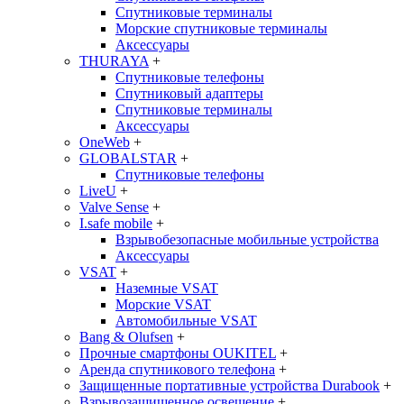
Спутниковые терминалы
Морские спутниковые терминалы
Аксессуары
THURAYA
+
Спутниковые телефоны
Спутниковый адаптеры
Спутниковые терминалы
Аксессуары
OneWeb
+
GLOBALSTAR
+
Спутниковые телефоны
LiveU
+
Valve Sense
+
I.safe mobile
+
Взрывобезопасные мобильные устройства
Аксессуары
VSAT
+
Наземные VSAT
Морские VSAT
Автомобильные VSAT
Bang & Olufsen
+
Прочные смартфоны OUKITEL
+
Аренда спутникового телефона
+
Защищенные портативные устройства Durabook
+
Взрывозащищенное освещение
+