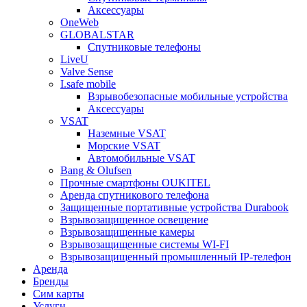
Аксессуары
OneWeb
GLOBALSTAR
Спутниковые телефоны
LiveU
Valve Sense
I.safe mobile
Взрывобезопасные мобильные устройства
Аксессуары
VSAT
Наземные VSAT
Морские VSAT
Автомобильные VSAT
Bang & Olufsen
Прочные смартфоны OUKITEL
Аренда спутникового телефона
Защищенные портативные устройства Durabook
Взрывозащищенное освещение
Взрывозащищенные камеры
Взрывозащищенные системы WI-FI
Взрывозащищенный промышленный IP-телефон
Аренда
Бренды
Сим карты
Услуги