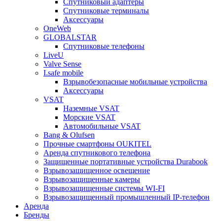
Спутниковый адаптеры
Спутниковые терминалы
Аксессуары
OneWeb
GLOBALSTAR
Спутниковые телефоны
LiveU
Valve Sense
I.safe mobile
Взрывобезопасные мобильные устройства
Аксессуары
VSAT
Наземные VSAT
Морские VSAT
Автомобильные VSAT
Bang & Olufsen
Прочные смартфоны OUKITEL
Аренда спутникового телефона
Защищенные портативные устройства Durabook
Взрывозащищенное освещение
Взрывозащищенные камеры
Взрывозащищенные системы WI-FI
Взрывозащищенный промышленный IP-телефон
Аренда
Бренды