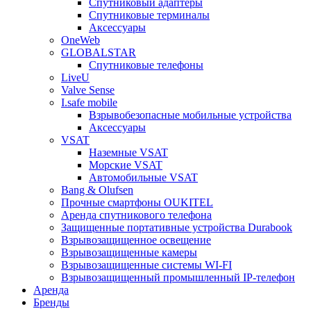
Спутниковый адаптеры
Спутниковые терминалы
Аксессуары
OneWeb
GLOBALSTAR
Спутниковые телефоны
LiveU
Valve Sense
I.safe mobile
Взрывобезопасные мобильные устройства
Аксессуары
VSAT
Наземные VSAT
Морские VSAT
Автомобильные VSAT
Bang & Olufsen
Прочные смартфоны OUKITEL
Аренда спутникового телефона
Защищенные портативные устройства Durabook
Взрывозащищенное освещение
Взрывозащищенные камеры
Взрывозащищенные системы WI-FI
Взрывозащищенный промышленный IP-телефон
Аренда
Бренды