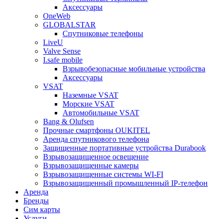
Аксессуары
OneWeb
GLOBALSTAR
Спутниковые телефоны
LiveU
Valve Sense
I.safe mobile
Взрывобезопасные мобильные устройства
Аксессуары
VSAT
Наземные VSAT
Морские VSAT
Автомобильные VSAT
Bang & Olufsen
Прочные смартфоны OUKITEL
Аренда спутникового телефона
Защищенные портативные устройства Durabook
Взрывозащищенное освещение
Взрывозащищенные камеры
Взрывозащищенные системы WI-FI
Взрывозащищенный промышленный IP-телефон
Аренда
Бренды
Сим карты
Услуги