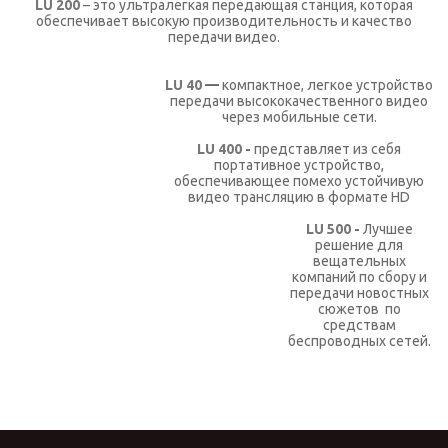
LU 200
– это ультралегкая передающая станция, которая
КОНТАКТЫ
обеспечивает высокую производительность и качество
передачи видео.
SELECT LANGUAGE
▼
LU 40
—
компактное, легкое устройство
передачи высококачественного видео
через мобильные сети.
LU 400
-
представляет из себя
портативное устройство,
обеспечивающее помехо устойчивую
видео трансляцию в формате HD
LU 500
-
Лучшее
решение для
вещательных
компаний по сбору и
передачи новостных
сюжетов по
средствам
беспроводных сетей.