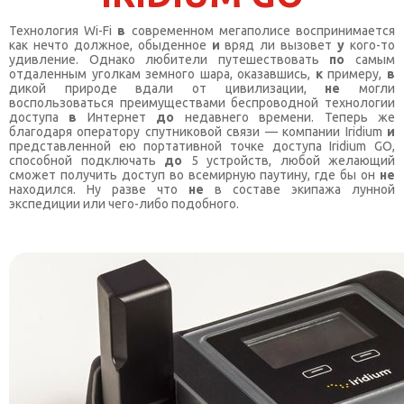
КОНТАКТЫ
Технология Wi-Fi
в
современном мегаполисе воспринимается
как нечто должное, обыденное
и
вряд ли вызовет
у
кого-то
SELECT LANGUAGE
▼
удивление. Однако любители путешествовать
по
самым
отдаленным уголкам земного шара, оказавшись,
к
примеру,
в
дикой природе вдали от цивилизации,
не
могли
воспользоваться преимуществами беспроводной технологии
доступа
в
Интернет
до
недавнего времени. Теперь же
благодаря оператору спутниковой связи — компании Iridium
и
представленной ею портативной точке доступа Iridium GO,
способной подключать
до
5 устройств, любой желающий
сможет получить доступ во всемирную паутину, где бы он
не
находился. Ну разве что
не
в составе экипажа лунной
экспедиции или чего-либо подобного.