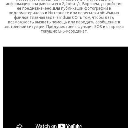
информации, она равна всего 2,4 кбит/с. Впрочем, устройство
не
предназначено
для
публикации фотографий
и
видеоматериалов
в
Интернете или пересылки объёмных
файлов. Главная задача Iridium GO!
в
том, чтобы дать
возможность вызвать помощь или передать сообщение
в
экстренной ситуации. Предусмотрена функция SOS
и
отправка
текущих GPS-координат.