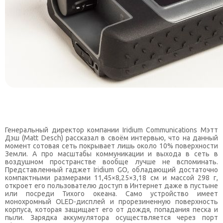
Генеральный директор компании Iridium Communications Мэтт
Дэш (Matt Desch) рассказал в
своём интервью, что
на
данный
момент сотовая сеть покрывает лишь около 10% поверхности
Земли. А про масштабы коммуникации
и
выхода
в
сеть
в
воздушном пространстве вообще лучше
не
вспоминать.
Представленный гаджет Iridium GO, обладающий достаточно
компактными размерами 11,45×8,25×3,18 см
и
массой 298 г,
откроет его пользователю доступ
в
Интернет даже
в
пустыне
или посреди Тихого океана. Само устройство имеет
монохромный OLED-дисплей
и
прорезиненную поверхность
корпуса, которая защищает его от дождя, попадания песка
и
пыли. Зарядка аккумулятора осуществляется через порт