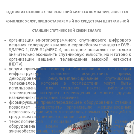
ОДНИМ ИЗ ОСНОВНЫХ НАПРАВЛЕНИЙ БИЗНЕСА КОМПАНИИ, ЯВЛЯЕТСЯ
КОМПЛЕКС УСЛУГ, ПРЕДОСТАВЛЯЕМЫЙ ПО СРЕДСТВАМ ЦЕНТРАЛЬНОЙ
СТАНЦИИ СПУТНИКОВОЙ СВЯЗИ ZHARYQ:
организация многопрограммного спутникового цифрового
вещания телерадио каналов в европейском стандарте DVB-
S/MPEG-2, DVB-S2/MPEG-4, последнее позволяет не только
значительно экономить спутниковую емкость, но и готово к
организации вещания телевидения высокой четкости
(HDTV).
услуги приемного телепорта. Организованная на станции
инфраструктура позволяет осуществить прием,
декодирование, ремультиплексирование спутниковых
телеканалов, которые в последствии могут быть
использованы для создания пакета кабельного
телевидения, интернет телевидения и многих других
назначениях по желанию заказчика;
формирующее приемопередающее оборудование станции
позволяет осуществить организацию международных
перегонов аудио видео материалов, прямых трансляций по
средствам спутниковых каналов связи;
технологическая площадка центральной станции
оборудована всеми необходимыми системами
жизнеобеспечения, такими как: гермозона с системами