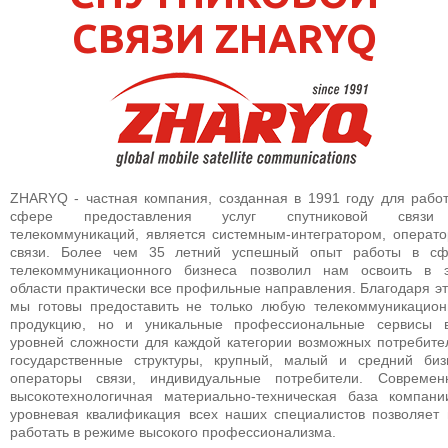
КОНТАКТЫ
СВЯЗИ ZHARYQ
SELECT LANGUAGE
▼
ZHARYQ - частная компания, созданная в 1991 году для рабо
сфере предоставления услуг спутниковой связ
телекоммуникаций, является системным-интегратором, операт
связи. Более чем 35 летний успешный опыт работы в сф
телекоммуникационного бизнеса позволил нам освоить в 
области практически все профильные направления. Благодаря э
мы готовы предоставить не только любую телекоммуникацио
продукцию, но и уникальные профессиональные сервисы в
уровней сложности для каждой категории возможных потребите
государственные структуры, крупный, малый и средний биз
операторы связи, индивидуальные потребители. Современ
высокотехнологичная материально-техническая база компан
уровневая квалификация всех наших специалистов позволяет
работать в режиме высокого профессионализма.