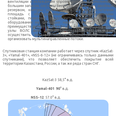
вентиляции и охлаждения спроектированы и выполнены с
большим запасом, системы бесперебойного тока с двойным
резервом, контуры заземления, а так же достаточная
площадь с оборудованными телекоммуникационными
стойками, позволяет предложить размещение Вашего
оборудования на площадке нашей станции. Одним из
преимуществ является также то, что на станции размещены
узлы ВОЛС всех крупных операторов, что позволит
осуществить доставку любого объема информации и
организовать мультинаправленные потоки.
Спутниковая станция компании работает через спутник «KazSat-
3», «Yamal-401», «NSS-6-12» (не ограничиваясь только данными
спутниками), что позволяет обеспечить покрытие всей
территории Казахстана, России, а так же ряда стран СНГ.
KazSat-3 58,5° в.д.
Yamal-401 90
° в.д.
NSS-12
57.0° в.д.