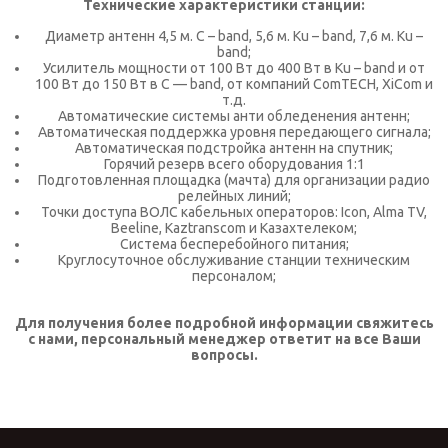
Технические характеристики станции:
Диаметр антенн 4,5 м. C – band, 5,6 м. Ku – band, 7,6 м. Ku –
band;
Усилитель мощности от 100 Вт до 400 Вт в Ku – band и от
100 Вт до 150 Вт в C — band, от компаний ComTECH, XiCom и
т.д.
Автоматические системы анти обледенения антенн;
Автоматическая поддержка уровня передающего сигнала;
Автоматическая подстройка антенн на спутник;
Горячий резерв всего оборудования 1:1
Подготовленная площадка (мачта) для организации радио
релейных линий;
Точки доступа ВОЛС кабельных операторов: Icon, Alma TV,
Beeline, Kaztranscom и Казахтелеком;
Система бесперебойного питания;
Круглосуточное обслуживание станции техническим
персоналом;
Для получения более подробной информации свяжитесь
с нами, персональный менеджер ответит на все Ваши
вопросы.