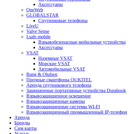
Аксессуары
OneWeb
GLOBALSTAR
Спутниковые телефоны
LiveU
Valve Sense
I.safe mobile
Взрывобезопасные мобильные устройства
Аксессуары
VSAT
Наземные VSAT
Морские VSAT
Автомобильные VSAT
Bang & Olufsen
Прочные смартфоны OUKITEL
Аренда спутникового телефона
Защищенные портативные устройства Durabook
Взрывозащищенное освещение
Взрывозащищенные камеры
Взрывозащищенные системы WI-FI
Взрывозащищенный промышленный IP-телефон
Аренда
Бренды
Сим карты
Услуги