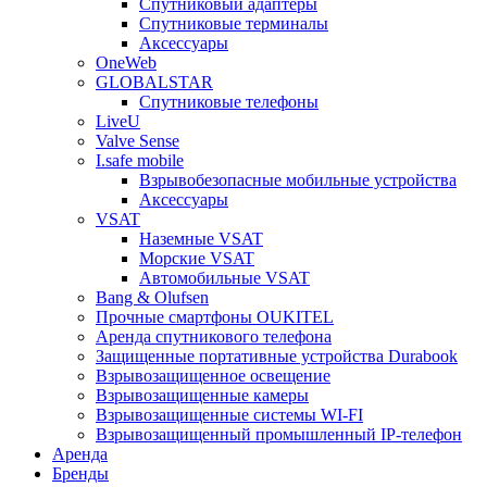
Спутниковый адаптеры
Спутниковые терминалы
Аксессуары
OneWeb
GLOBALSTAR
Спутниковые телефоны
LiveU
Valve Sense
I.safe mobile
Взрывобезопасные мобильные устройства
Аксессуары
VSAT
Наземные VSAT
Морские VSAT
Автомобильные VSAT
Bang & Olufsen
Прочные смартфоны OUKITEL
Аренда спутникового телефона
Защищенные портативные устройства Durabook
Взрывозащищенное освещение
Взрывозащищенные камеры
Взрывозащищенные системы WI-FI
Взрывозащищенный промышленный IP-телефон
Аренда
Бренды