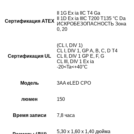
II 1G Ex ia IIC T4 Ga
II 1D Ex ia IIIC T200 T135 °C Da
Сертификация ATEX
ИСКРОБЕЗОПАСНОСТЬ Зона
0, 20
(CL I, DIV 1)
CL I, DIV 1, GP A, B, C, D T4
Сертификация UL
CL II, DIV 1 GP E, F, G
CL III, DIV 1 Ex ia
-20<Ta<+40°C
Модель
3AA eLED CPO
люмен
150
Время записи
7,8 часа
5,30 х 1,60 х 1,40 дюйма