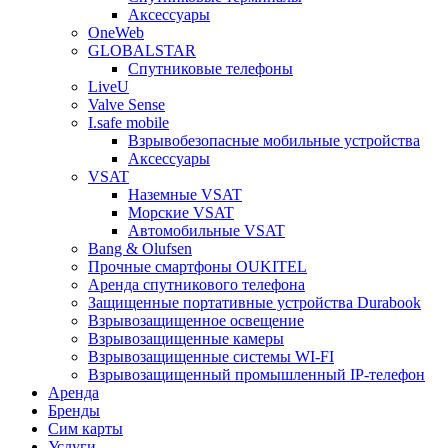
Аксессуары
OneWeb
GLOBALSTAR
Спутниковые телефоны
LiveU
Valve Sense
I.safe mobile
Взрывобезопасные мобильные устройства
Аксессуары
VSAT
Наземные VSAT
Морские VSAT
Автомобильные VSAT
Bang & Olufsen
Прочные смартфоны OUKITEL
Аренда спутникового телефона
Защищенные портативные устройства Durabook
Взрывозащищенное освещение
Взрывозащищенные камеры
Взрывозащищенные системы WI-FI
Взрывозащищенный промышленный IP-телефон
Аренда
Бренды
Сим карты
Услуги