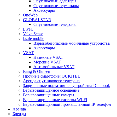
Спутниковый адаптеры
Спутниковые терминалы
Аксессуары
OneWeb
GLOBALSTAR
Спутниковые телефоны
LiveU
Valve Sense
I.safe mobile
Взрывобезопасные мобильные устройства
Аксессуары
VSAT
Наземные VSAT
Морские VSAT
Автомобильные VSAT
Bang & Olufsen
Прочные смартфоны OUKITEL
Аренда спутникового телефона
Защищенные портативные устройства Durabook
Взрывозащищенное освещение
Взрывозащищенные камеры
Взрывозащищенные системы WI-FI
Взрывозащищенный промышленный IP-телефон
Аренда
Бренды