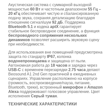
Акустическая система с суммарной выходной
мощностью
60 Вт
и частотным диапазоном
55 Гц –
20 кГц
обеспечивает чистую и сбалансированную
подачу звука, сохраняя детализацию благодаря
отношению сигнал/шум
92 дБ
. Поддержка
Bluetooth 5.1
и кодека
aptX
гарантирует
стабильное беспроводное соединение, а функция
беспроводного сопряжения нескольких
динамиков
позволяет расширить звуковую сцену
при необходимости.
Для использования вне помещений предусмотрена
защита по стандарту
IP67,
колонка
водонепроницаема
и защищена от пыли.
Автономная работа до
18 часов
и зарядка через
USB-C
с временем перезарядки
2.75 часа
делают
Beosound A1 2nd Gen практичной в ежедневных
сценариях. Управление расположено на корпусе
(громкость, воспроизведение/пауза, питание,
Bluetooth, треки), встроенный
микрофон
и
Amazon
Alexa
поддерживают голосовое управление. Цвет
исполнения
Серый туман
.
ТЕХНИЧЕСКИЕ ХАРАКТЕРИСТИКИ