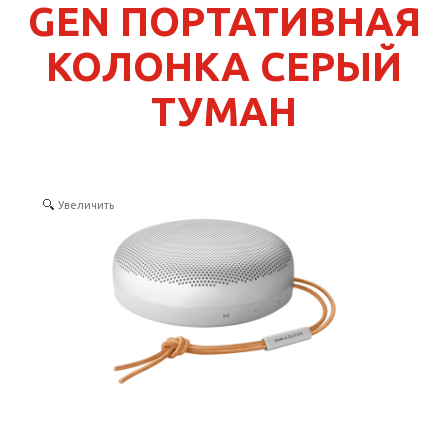
GEN ПОРТАТИВНАЯ
КОНТАКТЫ
КОЛОНКА СЕРЫЙ
SELECT LANGUAGE
▼
ТУМАН
Увеличить