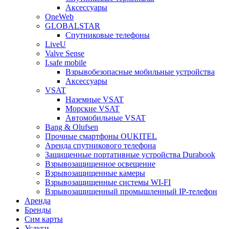
Аксессуары
OneWeb
GLOBALSTAR
Спутниковые телефоны
LiveU
Valve Sense
I.safe mobile
Взрывобезопасные мобильные устройства
Аксессуары
VSAT
Наземные VSAT
Морские VSAT
Автомобильные VSAT
Bang & Olufsen
Прочные смартфоны OUKITEL
Аренда спутникового телефона
Защищенные портативные устройства Durabook
Взрывозащищенное освещение
Взрывозащищенные камеры
Взрывозащищенные системы WI-FI
Взрывозащищенный промышленный IP-телефон
Аренда
Бренды
Сим карты
Услуги