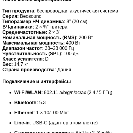
Тип продукта:
беспроводная акустическая система
Серия:
Beosound
Типоразмер НЧ-динамика:
8" (20 см)
ВЧ-динакики:
2 × ¾″ твитера
Среднечастотные:
2 × 3"
Номинальная мощность (RMS):
200 Вт
Максимальная мощность:
400 Вт
Диапазон частот:
33–23 000 Гц
Чувствительность (SPL):
100 дБ
Класс усилителя:
D
Вес:
14,7 кг
Страна производства:
Дания
Подключение и интерфейсы
Wi-Fi/WLAN:
802.11 a/b/g/n/ac/ax (2.4 / 5 ГГц)
Bluetooth:
5.3
Ethernet:
1 × 10/100 Mbit
Line-in:
USB-C (адаптер в комплекте)
Стриминговые сервисы:
AirPlay 2, Spotify