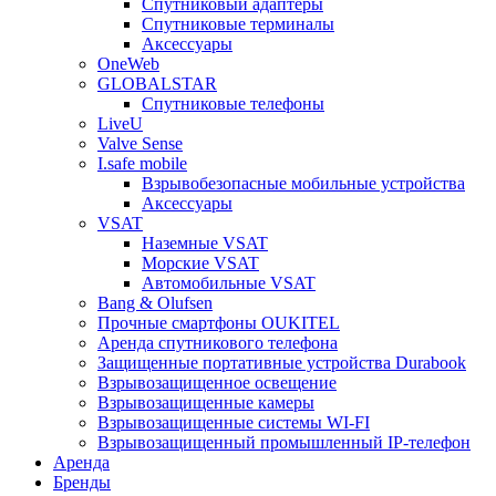
Спутниковый адаптеры
Спутниковые терминалы
Аксессуары
OneWeb
GLOBALSTAR
Спутниковые телефоны
LiveU
Valve Sense
I.safe mobile
Взрывобезопасные мобильные устройства
Аксессуары
VSAT
Наземные VSAT
Морские VSAT
Автомобильные VSAT
Bang & Olufsen
Прочные смартфоны OUKITEL
Аренда спутникового телефона
Защищенные портативные устройства Durabook
Взрывозащищенное освещение
Взрывозащищенные камеры
Взрывозащищенные системы WI-FI
Взрывозащищенный промышленный IP-телефон
Аренда
Бренды