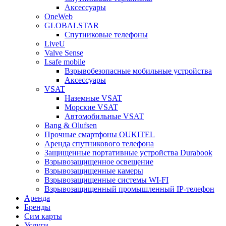
Аксессуары
OneWeb
GLOBALSTAR
Спутниковые телефоны
LiveU
Valve Sense
I.safe mobile
Взрывобезопасные мобильные устройства
Аксессуары
VSAT
Наземные VSAT
Морские VSAT
Автомобильные VSAT
Bang & Olufsen
Прочные смартфоны OUKITEL
Аренда спутникового телефона
Защищенные портативные устройства Durabook
Взрывозащищенное освещение
Взрывозащищенные камеры
Взрывозащищенные системы WI-FI
Взрывозащищенный промышленный IP-телефон
Аренда
Бренды
Сим карты
Услуги