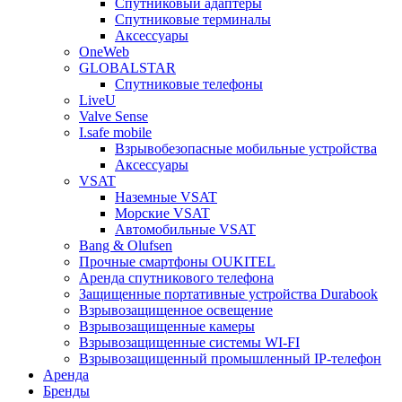
Спутниковый адаптеры
Спутниковые терминалы
Аксессуары
OneWeb
GLOBALSTAR
Спутниковые телефоны
LiveU
Valve Sense
I.safe mobile
Взрывобезопасные мобильные устройства
Аксессуары
VSAT
Наземные VSAT
Морские VSAT
Автомобильные VSAT
Bang & Olufsen
Прочные смартфоны OUKITEL
Аренда спутникового телефона
Защищенные портативные устройства Durabook
Взрывозащищенное освещение
Взрывозащищенные камеры
Взрывозащищенные системы WI-FI
Взрывозащищенный промышленный IP-телефон
Аренда
Бренды