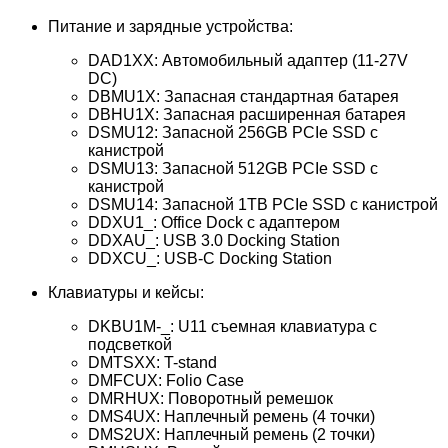
Питание и зарядные устройства:
DAD1XX: Автомобильный адаптер (11-27V
DC)
DBMU1X: Запасная стандартная батарея
DBHU1X: Запасная расширенная батарея
DSMU12: Запасной 256GB PCIe SSD с
канистрой
DSMU13: Запасной 512GB PCIe SSD с
канистрой
DSMU14: Запасной 1TB PCIe SSD с канистрой
DDXU1_: Office Dock с адаптером
DDXAU_: USB 3.0 Docking Station
DDXCU_: USB-C Docking Station
Клавиатуры и кейсы:
DKBU1M-_: U11 съемная клавиатура с
подсветкой
DMTSXX: T-stand
DMFCUX: Folio Case
DMRHUX: Поворотный ремешок
DMS4UX: Наплечный ремень (4 точки)
DMS2UX: Наплечный ремень (2 точки)