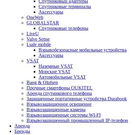
Спутниковый адаптеры
Спутниковые терминалы
Аксессуары
OneWeb
GLOBALSTAR
Спутниковые телефоны
LiveU
Valve Sense
I.safe mobile
Взрывобезопасные мобильные устройства
Аксессуары
VSAT
Наземные VSAT
Морские VSAT
Автомобильные VSAT
Bang & Olufsen
Прочные смартфоны OUKITEL
Аренда спутникового телефона
Защищенные портативные устройства Durabook
Взрывозащищенное освещение
Взрывозащищенные камеры
Взрывозащищенные системы WI-FI
Взрывозащищенный промышленный IP-телефон
Аренда
Бренды