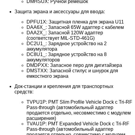
DMHSUX: Ручной ремешок
Защита экрана и аксессуары для ввода:
DPFU1X: Защитная пленка для экрана U11
DAA6X_: Запасной 65W адаптер с кабелем
DAA2X_: Запасной 120W адаптер
(соответствует MIL-STD-461G)
DC2U1_: Зарядное устройство на 2
аккумулятора
DC8U1_: Зарядное устройство на 8
аккумуляторов
DMDPXX: Запасное перо для дигитайзера
DMSTXX: Запасной стилус и шнурок для
емкостного экрана
Док-станции и крепления для транспортных
средств:
TVPU1P: PMT Slim Profile Vehicle Dock с Tri-RF
Pass-through (автомобильный адаптер
продается отдельно, несовместимо с модулем
расширения)
TVAU1P: PMT Expanded Vehicle Dock с Tri-RF
Pass-through (автомобильный адаптер
продается отдельно, совместимо с модулем