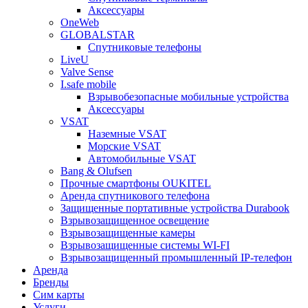
Аксессуары
OneWeb
GLOBALSTAR
Спутниковые телефоны
LiveU
Valve Sense
I.safe mobile
Взрывобезопасные мобильные устройства
Аксессуары
VSAT
Наземные VSAT
Морские VSAT
Автомобильные VSAT
Bang & Olufsen
Прочные смартфоны OUKITEL
Аренда спутникового телефона
Защищенные портативные устройства Durabook
Взрывозащищенное освещение
Взрывозащищенные камеры
Взрывозащищенные системы WI-FI
Взрывозащищенный промышленный IP-телефон
Аренда
Бренды
Сим карты
Услуги