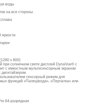
руи воды
тов на все стороны
 сплава
 яркости
тареи
1280 x 800)
 при солнечном свете дисплей DynaVue® с
нит с емкостным мультисенсорным экраном
 дигитайзером
ользователем сенсорный режим для
мых функций «Палец/вода», «Перчатка» или
ro 64-разрядная