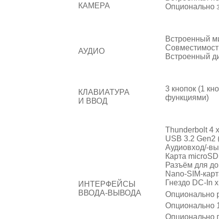
КАМЕРА
Опционально з
Встроенный м
Совместимость 
АУДИО
Встроенный ди
3 кнопок (1 к
КЛАВИАТУРА
функциями)
И ВВОД
Thunderbolt 4 x
USB 3.2 Gen2 (
Аудиовход/-вы
Карта microSD
Разъём для док
Nano-SIM-карт
Гнездо DC-In x
ИНТЕРФЕЙСЫ
ВВОДА-ВЫВОДА
Опционально р
Опционально 10
Опционально п