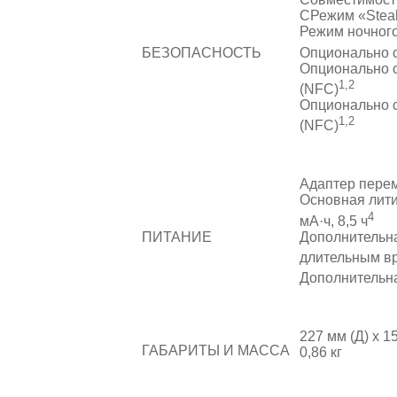
СРежим «Steal
Режим ночног
Опционально с
БЕЗОПАСНОСТЬ
Опционально с
1,2
(NFC)
Опционально с
1,2
(NFC)
Адаптер переме
Основная лити
4
мА·ч, 8,5 ч
Дополнительна
ПИТАНИЕ
длительным вр
Дополнительна
227 мм (Д) x 1
ГАБАРИТЫ И МАССА
0,86 кг