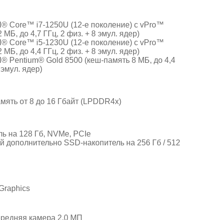
el® Core™ i7-1250U (12-е поколение) с vPro™
 МБ, до 4,7 ГГц, 2 физ. + 8 эмул. ядер)
el® Core™ i5-1230U (12-е поколение) с vPro™
 МБ, до 4,4 ГГц, 2 физ. + 8 эмул. ядер)
l® Pentium® Gold 8500 (кеш-память 8 МБ, до 4,4
 эмул. ядер)
мять от 8 до 16 Гбайт (LPDDR4x)
ь на 128 Гб, NVMe, PCIe
 дополнительно SSD-накопитель на 256 Гб / 512
 Graphics
редняя камера 2,0 МП