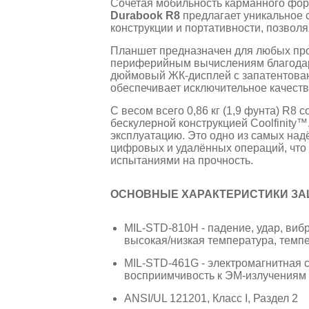
Сочетая мобильность карманного фо
Durabook R8
предлагает уникальное 
конструкции и портативности, позвол
Планшет предназначен для любых пр
периферийным вычислениям благодаря 
дюймовый ЖК-дисплей с запатентова
обеспечивает исключительное качеств
С весом всего 0,86 кг (1,9 фунта) R8
бескулерной конструкцией Coolfinity
эксплуатацию. Это одно из самых над
цифровых и удалённых операций, что
испытаниями на прочность.
ОСНОВНЫЕ ХАРАКТЕРИСТИКИ ЗА
MIL-STD-810H - падение, удар, вибр
высокая/низкая температура, темпе
MIL-STD-461G - электромагнитная 
восприимчивость к ЭМ-излучениям
ANSI/UL 121201, Класс I, Раздел 2