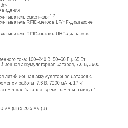
th»
о видения
1,2
читыватель смарт-карт
читыватель RFID-меток в LF/HF-диапазоне
читыватель RFID-меток в UHF-диапазоне
нного тока: 100–240 В, 50–60 Гц, 65 Вт
й-ионная аккумуляторная батарея, 7.6 В, 3600
я литий-ионная аккумуляторная батарея с
4
еменем работы, 7.6 В, 7200 мА·ч, 17 ч
5
я сменная батарея: время замены 5 минут
50 мм (Ш) x 20,5 мм (В)