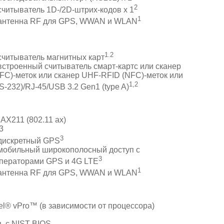
2
читыватель 1D-/2D-штрих-кодов x 1
1
антенна RF для GPS, WWAN и WLAN
1.2
читыватель магнитных карт
строенный считыватель смарт-картс или сканер
FC)-меток или сканер UHF-RFID (NFC)-меток или
1,2
-232)/RJ-45/USB 3.2 Gen1 (type A)
 AX211 (802.11 ax)
3
3
дискретный GPS
мобильный широкополосный доступ с
3
операторами GPS и 4G LTE
1
антенна RF для GPS, WWAN и WLAN
tel® vPro™ (в зависимости от процессора)
 с NIST BIOS