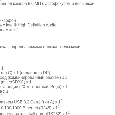
адняя камера 8,0 МП с автофокусом и вспышкой
икрофон
с Intel® High Definition Audio
намик х 1
нопка с определяемыми пользовательскими
 1
тип C) x 1 (поддержка DP)
ход (комбинированный разъем) x 1
 (microSDXC) x 1
-станции (20-контактный, Pogo) x 1
а x 1
 1
2
азъем USB 3.2 Gen1 (тип A) x 1
2
/100/1000 Ethernet (RJ45) x 1
2
оследовательный порт (RS232) x 1