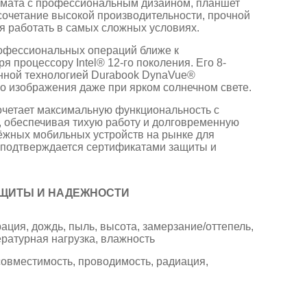
рмата с профессиональным дизайном, планшет
сочетание высокой производительности, прочной
яя работать в самых сложных условиях.
офессиональных операций ближе к
процессору Intel® 12-го поколения. Его 8-
нной технологией Durabook DynaVue®
о изображения даже при ярком солнечном свете.
 сочетает максимальную функциональность с
™, обеспечивая тихую работу и долговременную
ёжных мобильных устройств на рынке для
 подтверждается сертификатами защиты и
ЩИТЫ И НАДЕЖНОСТИ
ация, дождь, пыль, высота, замерзание/оттепель,
ратурная нагрузка, влажность
совместимость, проводимость, радиация,