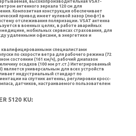
звертываемая, высокопроизводительная VSAT-
аметром антенного зеркала 120 см для
ения. Композитная конструкция обеспечивает
ический привод имеет нулевой зазор (люфт) в
истему отслеживания поляризации. VSAT антенна
зуется в военных целях, в работе аварийных
емедицине, мобильных сервисах страхования, для
ду удаленными офисами, в энергетике и
 Ku квалифицированными специалистами
уски по скорости ветра для рабочего режима (72
енном состоянии (161 км/ч), рабочий диапазон
 величину осадков (100 мм рт.ст.) Интегрированный
I) является универсальным для всех устройств
ливает индустриальный стандарт по
ентации на спутник антенны, регулировки кросс-
омпаса, датчиков, настраиваемого пользователем
 5120 KU: