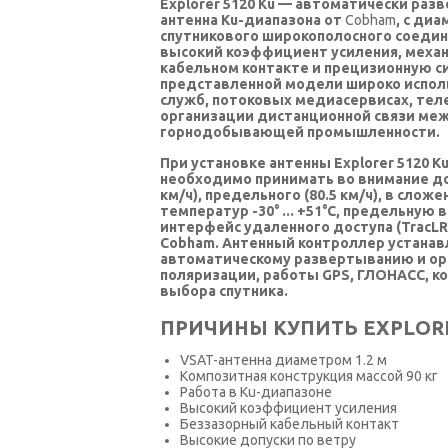
Explorer 5120 Ku — автоматически ра
антенна Ku-диапазона от
Cobham
, с ди
спутникового широкополосного соедин
высокий коэффициент усиления, механ
кабельном контакте и прецизионную с
представленной модели широко исполь
служб, потоковых медиасервисах, тел
организации дистанционной связи меж
горнодобывающей промышленности.
При установке антенны Explorer 5120
необходимо принимать во внимание доп
км/ч), предельного (80.5 км/ч), в слож
температур -30° ... +51°C, предельную
интерфейс удаленного доступа (TracLR
Cobham. Антенный контроллер устанав
автоматическому развертыванию и ори
поляризации, работы GPS, ГЛОНАСС, к
выбора спутника.
ПРИЧИНЫ КУПИТЬ EXPLORER
VSAT-антенна диаметром 1.2 м
Композитная конструкция массой 90 кг
Работа в Ku-диапазоне
Высокий коэффициент усиления
Беззазорный кабельный контакт
Высокие допуски по ветру