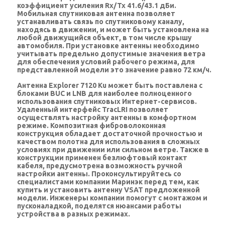
коэффициент усиления Rx/Tx 41.6/43.1 дБи.
Мобильная спутниковая антенна позволяет
устанавливать связь по спутниковому каналу,
находясь в движении, и может быть установлена на
любой движущийся объект, в том числе крышу
автомобиля. При установке антенны необходимо
учитывать предельно допустимые значения ветра
для обеспечения условий рабочего режима, для
представленной модели это значение равно 72 км/ч.
Антенна Explorer 7120 Ku может быть поставлена с
блоками BUC и LNB для наиболее полноценного
использования спутниковых Интернет-сервисов.
Удаленный интерфейс TracLRI позволяет
осуществлять настройку антенны в комфортном
режиме. Композитная фиброволоконная
конструкция обладает достаточной прочностью и
качеством полотна для использования в сложных
условиях при движении или сильном ветре. Также в
конструкции применен безлюфтовый контакт
кабеля, предусмотрена возможность ручной
настройки антенны. Проконсультируйтесь со
специалистами компании Маринэк перед тем, как
купить и установить антенну VSAT предложенной
модели. Инженеры компании помогут с монтажом и
пусконаладкой, поделятся нюансами работы
устройства в разных режимах.