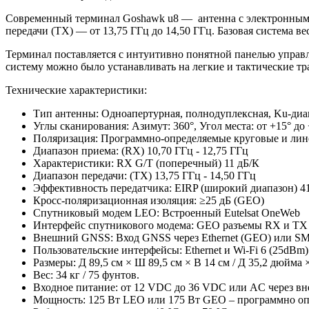
Современный терминал Goshawk u8 — антенна с электронным уп
передачи (TX) — от 13,75 ГГц до 14,50 ГГц. Базовая система вес
Терминал поставляется с интуитивно понятной панелью управ
систему можно было устанавливать на легкие и тактические тр
Технические характеристики:
Тип антенны: Одноапертурная, полнодуплексная, Ku-ди
Углы сканирования: Азимут: 360°, Угол места: от +15° до
Поляризация: Программно-определяемые круговые и ли
Диапазон приема: (RX) 10,70 ГГц - 12,75 ГГц
Характеристики: RX G/T (поперечный) 11 дБ/К
Диапазон передачи: (TX) 13,75 ГГц - 14,50 ГГц
Эффективность передатчика: EIRP (широкий диапазон) 41
Кросс-поляризационная изоляция: ≥25 дБ (GEO)
Спутниковый модем LEO: Встроенный Eutelsat OneWeb
Интерфейс спутникового модема: GEO разъемы RX и TX I
Внешний GNSS: Вход GNSS через Ethernet (GEO) или S
Пользовательские интерфейсы: Ethernet и Wi-Fi 6 (25dBm)
Размеры: Д 89,5 см × Ш 89,5 см × В 14 см / Д 35,2 дюйма
Вес: 34 кг / 75 фунтов.
Входное питание: от 12 VDC до 36 VDC или AC через в
Мощность: 125 Вт LEO или 175 Вт GEO – программно о