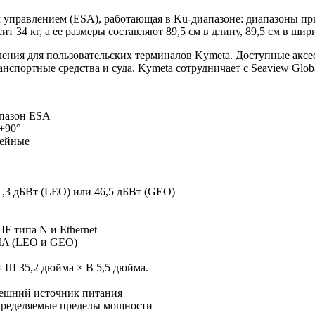
равлением (ESA), работающая в Ku-диапазоне: диапазоны прием
ит 34 кг, а ее размеры составляют 89,5 см в длину, 89,5 см в шир
ления для пользовательских терминалов Kymeta. Доступные акс
анспортные средства и суда. Kymeta сотрудничает с Seaview Glo
апазон ESA
 +90°
нейные
,3 дБВт (LEO) или 46,5 дБВт (GEO)
F типа N и Ethernet
MA (LEO и GEO)
 × Ш 35,2 дюйма × В 5,5 дюйма.
нешний источник питания
пределяемые пределы мощности