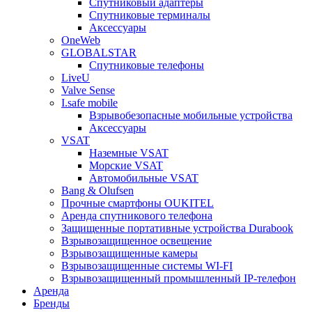
Спутниковый адаптеры
Спутниковые терминалы
Аксессуары
OneWeb
GLOBALSTAR
Спутниковые телефоны
LiveU
Valve Sense
I.safe mobile
Взрывобезопасные мобильные устройства
Аксессуары
VSAT
Наземные VSAT
Морские VSAT
Автомобильные VSAT
Bang & Olufsen
Прочные смартфоны OUKITEL
Аренда спутникового телефона
Защищенные портативные устройства Durabook
Взрывозащищенное освещение
Взрывозащищенные камеры
Взрывозащищенные системы WI-FI
Взрывозащищенный промышленный IP-телефон
Аренда
Бренды