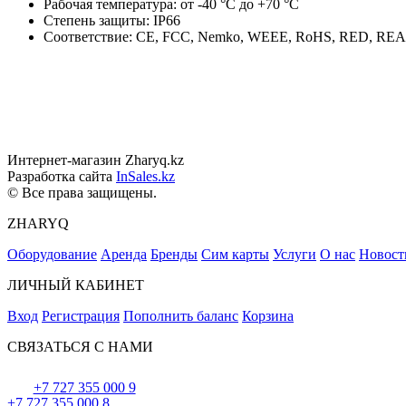
Рабочая температура: от -40 °C до +70 °C
Степень защиты: IP66
Соответствие: CE, FCC, Nemko, WEEE, RoHS, RED, RE
Интернет-магазин Zharyq.kz
Разработка сайта
InSales.kz
© Все права защищены.
ZHARYQ
Оборудование
Аренда
Бренды
Сим карты
Услуги
О нас
Новост
ЛИЧНЫЙ КАБИНЕТ
Вход
Регистрация
Пополнить баланс
Корзина
СВЯЗАТЬСЯ С НАМИ
+7 727 355 000 9
+7 727 355 000 8