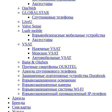
Аксессуары
OneWeb
GLOBALSTAR
Спутниковые телефоны
LiveU
Valve Sense
I.safe mobile
Взрывобезопасные мобильные устройства
Аксессуары
VSAT
Наземные VSAT
Морские VSAT
Автомобильные VSAT
Bang & Olufsen
Прочные смартфоны OUKITEL
Аренда спутникового телефона
Защищенные портативные устройства Durabook
Взрывозащищенное освещение
Взрывозащищенные камеры
Взрывозащищенные системы WI-FI
Взрывозащищенный промышленный IP-телефон
Аренда
Бренды
Сим карты
Услуги