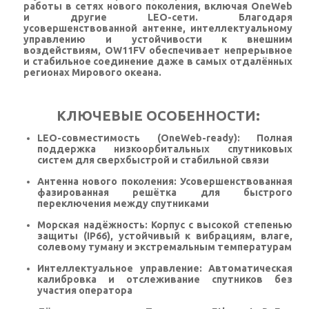
работы в сетях нового поколения, включая OneWeb
и другие LEO-сети. Благодаря
усовершенствованной антенне, интеллектуальному
управлению и устойчивости к внешним
воздействиям, OW11FV обеспечивает непрерывное
и стабильное соединение даже в самых отдалённых
регионах Мирового океана.
КЛЮЧЕВЫЕ ОСОБЕННОСТИ:
LEO-совместимость (OneWeb-ready):
Полная
поддержка низкоорбитальных спутниковых
систем для сверхбыстрой и стабильной связи
Антенна нового поколения:
Усовершенствованная
фазированная решётка для быстрого
переключения между спутниками
Морская надёжность:
Корпус с высокой степенью
защиты (IP66), устойчивый к вибрациям, влаге,
солевому туману и экстремальным температурам
Интеллектуальное управление:
Автоматическая
калибровка и отслеживание спутников без
участия оператора