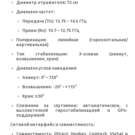
Диаметр отражателя:
72 см
Диапазон частот:
Передача (Tx):
13.75 – 14.5 ГГц
Прием (Rx):
10.7 – 12.75 ГГц
Поляризация:
линейная (горизонтальная/
вертикальная)
Тип стабилизации:
3-осевая (азимут,
возвышение, крен)
Диапазон углов наведения:
Азимут: 0° – 720°
Возвышение: -20° – +115°
Крен: ±30°
Слежение за спутником:
автоматическое, с
высокоточной гиростабилизацией и GPS-
поддержкой
Сетевой интерфейс и совместимость:
Совместимость:
iDirect, Hughes, Comtech, ViaSat и