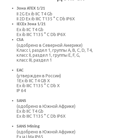
Зона ATEX 1/21
II 2G Ex ib IIC T4 Gb
II 2D Ex ib IIIC T135 ° C Db IP6X
IECEx Зона 1/21
Ex ib IIC T4 Gb
Ex ib IIIC T135 ° C Db IP6X
CSA
(одобрено в Северной Америке)
Класс I, раздел 1, группы A, B, C, D, T4,
класс II, раздел 1, группы E, F, G,
класс III, раздел 1
EAC
(утвержден в России)
1Ex ib IIC T4 GB X
Ex ib IIIC T135 ° C Db X
IP 64
SANS
(одобрено в Южной Африке)
Ex ib IIC T4 Gb
Ex ib IIIC T135 ° C Db IP6X
SANS Mining
(одобрено в Южной Африке)
Ex ia I Ma IP65