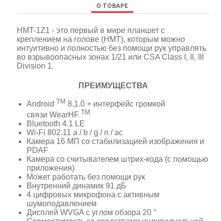
О ТОВАРЕ
HMT-1Z1 - это первый в мире планшет с
креплением на голове (HMT), которым можно
интуитивно и полностью без помощи рук управлять
во взрывоопасных зонах 1/21 или CSA Class I, II, III
Division 1.
ПРЕИМУЩЕСТВА
TM
Android
8.1.0 + интерфейс громкой
TM
связи WearHF
Bluetooth 4.1 LE
Wi-Fi 802.11 a / b / g / n / ac
Камера 16 МП со стабилизацией изображения и
PDAF
Камера со считывателем штрих-кода (с помощью
приложения)
Может работать без помощи рук
Внутренний динамик 91 дБ
4 цифровых микрофона с активным
шумоподавлением
Дисплей WVGA с углом обзора 20 °