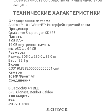
Совместимость со средствами индивидуальной
защиты
ТЕХНИЧЕСКИЕ ХАРАКТЕРИСТИКИ
Операционная система
Android™ 10 + WearHF™ Интерфейс громкой связи
Процессор
Qualcomm Snapdragon SD625
Память
2 GB RAM
16 GB внутренняя память
microSD до 64 GB
Размеры
Размер: 305,0 x 230,0 x 32,0 mm
Вес : 425,1 g
Экран
0,33" (0,8382000000000001 cm)
Камера
16 MP Фронт AF
Соединения
Bluetooth® 4.1 BLE
GPS, Glonass, Beidou, Galileo
Тип защиты
IP66
MIL-STD 810G
ДОПУСК