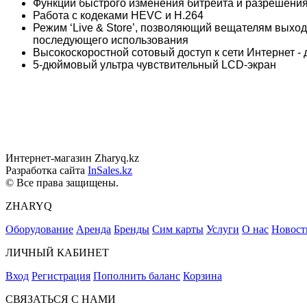
Функции быстрого изменения битрейта и разрешения
Работа с кодеками HEVC и H.264
Режим ‘Live & Store’, позволяющий вещателям выхо
последующего использования
Высокоскоростной сотовый доступ к сети Интернет - 
5-дюймовый ультра чувствительный LCD-экран
Интернет-магазин Zharyq.kz
Разработка сайта
InSales.kz
© Все права защищены.
ZHARYQ
Оборудование
Аренда
Бренды
Сим карты
Услуги
О нас
Новост
ЛИЧНЫЙ КАБИНЕТ
Вход
Регистрация
Пополнить баланс
Корзина
СВЯЗАТЬСЯ С НАМИ