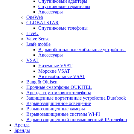
Спутниковый адаптеры
Спутниковые терминалы
Аксессуары
OneWeb
GLOBALSTAR
Спутниковые телефоны
LiveU
Valve Sense
I.safe mobile
Взрывобезопасные мобильные устройства
Аксессуары
VSAT
Наземные VSAT
Морские VSAT
Автомобильные VSAT
Bang & Olufsen
Прочные смартфоны OUKITEL
Аренда спутникового телефона
Защищенные портативные устройства Durabook
Взрывозащищенное освещение
Взрывозащищенные камеры
Взрывозащищенные системы WI-FI
Взрывозащищенный промышленный IP-телефон
Аренда
Бренды