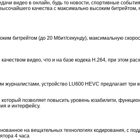
едачи видео в онлайн, будь то новости, спортивные событ
 высочайшего качества с максимально высоким битрейтом, 
ким битрейтом (до 20 Мбит/секунду), максимальную скорос
качеством видео, что и на базе кодека H.264, при этом ра
и журналистами, устройство LU600 HEVC предлагает три к
 который позволяет повысить уровень юзабилити, функцион
ния и интерфейсу.
снованное на вещательных технологиях кодирования, с под
ятора 4 часа