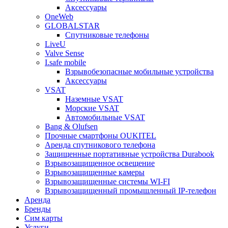
Аксессуары
OneWeb
GLOBALSTAR
Спутниковые телефоны
LiveU
Valve Sense
I.safe mobile
Взрывобезопасные мобильные устройства
Аксессуары
VSAT
Наземные VSAT
Морские VSAT
Автомобильные VSAT
Bang & Olufsen
Прочные смартфоны OUKITEL
Аренда спутникового телефона
Защищенные портативные устройства Durabook
Взрывозащищенное освещение
Взрывозащищенные камеры
Взрывозащищенные системы WI-FI
Взрывозащищенный промышленный IP-телефон
Аренда
Бренды
Сим карты
Услуги