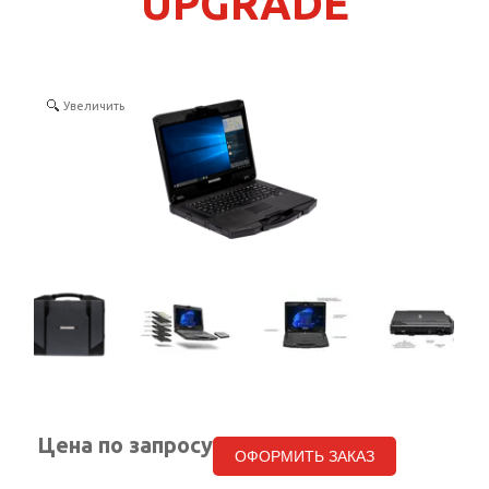
UPGRADE
КОНТАКТЫ
SELECT LANGUAGE
▼
Увеличить
Цена по запросу
ОФОРМИТЬ ЗАКАЗ