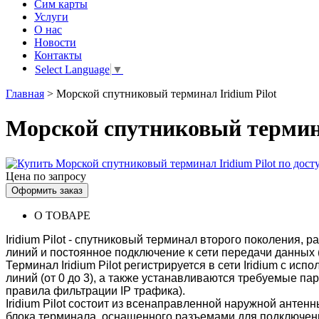
Сим карты
Услуги
О нас
Новости
Контакты
Select Language
▼
Главная
>
Морской спутниковый терминал Iridium Pilot
Морской спутниковый термина
Цена по запросу
Оформить заказ
О ТОВАРЕ
Iridium Pilot - спутниковый терминал второго поколения
линий и постоянное подключение к сети передачи данных (
Терминал Iridium Pilot регистрируется в сети Iridium с и
линий (от 0 до 3), а также устанавливаются требуемые п
правила фильтрации IP трафика).
Iridium Pilot состоит из всенаправленной наружной анте
блока терминала, оснащенного разъемами для подключен