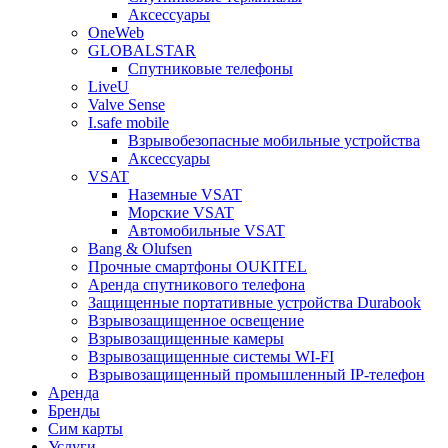
Аксессуары
OneWeb
GLOBALSTAR
Спутниковые телефоны
LiveU
Valve Sense
I.safe mobile
Взрывобезопасные мобильные устройства
Аксессуары
VSAT
Наземные VSAT
Морские VSAT
Автомобильные VSAT
Bang & Olufsen
Прочные смартфоны OUKITEL
Аренда спутникового телефона
Защищенные портативные устройства Durabook
Взрывозащищенное освещение
Взрывозащищенные камеры
Взрывозащищенные системы WI-FI
Взрывозащищенный промышленный IP-телефон
Аренда
Бренды
Сим карты
Услуги