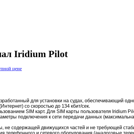
л Iridium Pilot
, разработанный для установки на судах, обеспечивающий 
Интернет) со скоростью до 134 кбит/сек.
спользованием SIM карт. Для SIM карты пользователя Iridium
араметры подключения к сети передачи данных (максимальн
нны, не содержащей движущихся частей и не требующей ста
ия телефонного и сетевого оборудования (аналоговые тел