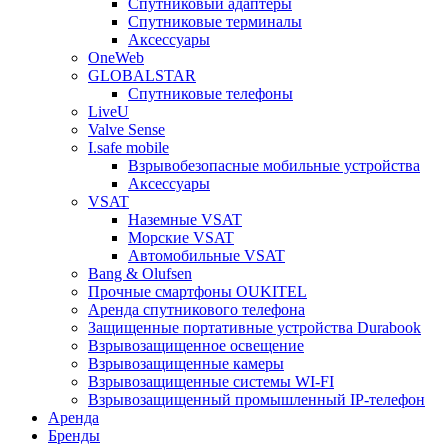
Спутниковый адаптеры
Спутниковые терминалы
Аксессуары
OneWeb
GLOBALSTAR
Спутниковые телефоны
LiveU
Valve Sense
I.safe mobile
Взрывобезопасные мобильные устройства
Аксессуары
VSAT
Наземные VSAT
Морские VSAT
Автомобильные VSAT
Bang & Olufsen
Прочные смартфоны OUKITEL
Аренда спутникового телефона
Защищенные портативные устройства Durabook
Взрывозащищенное освещение
Взрывозащищенные камеры
Взрывозащищенные системы WI-FI
Взрывозащищенный промышленный IP-телефон
Аренда
Бренды