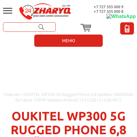
+7 727 355 000 9
+7 727 355 000 8
МЕНЮ
ГЛАВНАЯ
ОБОРУДОВАНИЕ
Valve Sense
I.safe mobile
Bang & Olufsen
Прочные смартфоны OUKITEL
Аренда спутникового телефона
Защищенные портативные устройства Durabook
Взрывозащищенное освещение
Взрывозащищенные камеры
Взрывозащищенные системы WI-FI
Взрывозащищенный промышленный IP-телефон
АРЕНДА
БРЕНДЫ
Главная
>
OUKITEL WP300 5G Rugged Phone 6,8 дюйма 16000mAh
СИМ КАРТЫ
Батарея 108MP Камера Android 15 (12GB+512GB NFC)
УСЛУГИ
OUKITEL WP300 5G
О НАС
RUGGED PHONE 6,8
НОВОСТИ