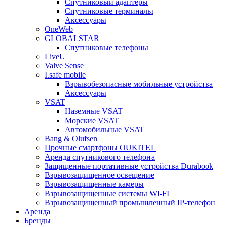
Спутниковый адаптеры
Спутниковые терминалы
Аксессуары
OneWeb
GLOBALSTAR
Спутниковые телефоны
LiveU
Valve Sense
I.safe mobile
Взрывобезопасные мобильные устройства
Аксессуары
VSAT
Наземные VSAT
Морские VSAT
Автомобильные VSAT
Bang & Olufsen
Прочные смартфоны OUKITEL
Аренда спутникового телефона
Защищенные портативные устройства Durabook
Взрывозащищенное освещение
Взрывозащищенные камеры
Взрывозащищенные системы WI-FI
Взрывозащищенный промышленный IP-телефон
Аренда
Бренды