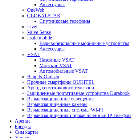
Аксессуары
OneWeb
GLOBALSTAR
Спутниковые телефоны
LiveU
Valve Sense
I.safe mobile
Взрывобезопасные мобильные устройства
Аксессуары
VSAT
Наземные VSAT
Морские VSAT
Автомобильные VSAT
Bang & Olufsen
Прочные смартфоны OUKITEL
Аренда спутникового телефона
Защищенные портативные устройства Durabook
Взрывозащищенное освещение
Взрывозащищенные камеры
Взрывозащищенные системы WI-FI
Взрывозащищенный промышленный IP-телефон
Аренда
Бренды
Сим карты
Услуги