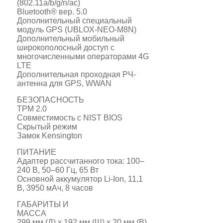
(802.11a/b/g/n/ac)
Bluetooth® вер.
5.0
Дополнительный специальный
модуль GPS (UBLOX-NEO-M8N)
Дополнительный мобильный
широкополосный доступ с
многочисленными операторами 4G
LTE
Дополнительная проходная РЧ-
антенна для GPS, WWAN
БЕЗОПАСНОСТЬ
TPM 2.0
Совместимость с NIST BIOS
Скрытый режим
Замок Kensington
ПИТАНИЕ
Адаптер рассчитанного тока: 100–
240 В, 50–60 Гц, 65 Вт
Основной аккумулятор Li-Ion, 11,1
В, 3950 мАч, 8 часов
ГАБАРИТЫ И
МАССА
299 мм (Д) x 192 мм (Ш) x 20 мм (В)