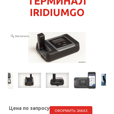
ТЕРМИНАЛ
КОНТАКТЫ
IRIDIUMGO
SELECT LANGUAGE
▼
Увеличить
Цена по запросу
ОФОРМИТЬ ЗАКАЗ