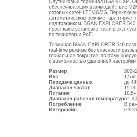
Спутниковый терминал BGAN EXPLOR
обеспечивающих взаимодействие M2M
сотовых сетей LTE/3G/2G. Переключе
автоматическом режиме гарантирует 
над трафиком. BGAN EXPLORER 540 о
прост как в установке, так и в эксплу
по технологии PoE.
Терминал BGAN EXPLORER 540 позвол
real-time режиме без опасности разры
глобальное покрытие, поэтому обору
с возможностью удаленной настройки
Размер
202x
Вес
1,5 кг
Передача данных
до 44
Диапазон частот
1518–
Питание
10,5–
Диапазон рабочих температур
от -4
Потребление
В реж
Интерфейс
Ether