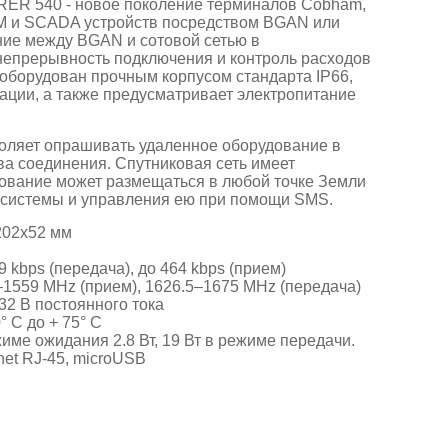
ER 540 - новое поколение терминалов
Cobham
,
 и SCADA устройств посредством BGAN или
ние между BGAN и сотовой сетью в
непрерывность подключения и контроль расходов
борудован прочным корпусом стандарта IP66,
атации, а также предусматривает электропитание
яет опрашивать удаленное оборудование в
ва соединения. Спутниковая сеть имеет
дование может размещаться в любой точке Земли
 системы и управления ею при помощи SMS.
202x52 мм
9 kbps (передача), до 464 kbps (прием)
1559 MHz (прием), 1626.5–1675 MHz (передача)
32 В постоянного тока
0° C до + 75° C
име ожидания 2.8 Вт, 19 Вт в режиме передачи.
net RJ-45, microUSB