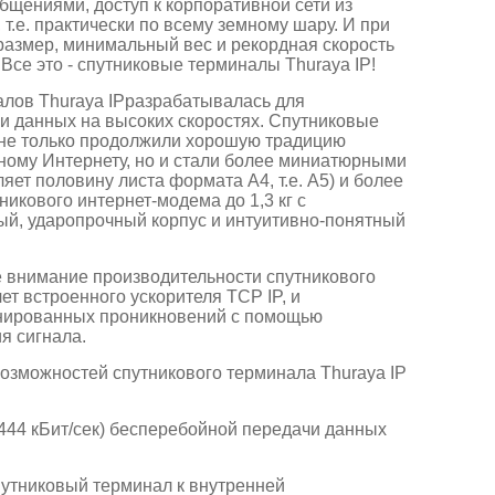
щениями, доступ к корпоративной сети из
 т.е. практически по всему земному шару. И при
размер, минимальный вес и рекордная скорость
 Все это - спутниковые терминалы Thuraya IP!
лов Thuraya IPразрабатывалась для
и данных на высоких скоростях. Спутниковые
 не только продолжили хорошую традицию
ному Интернету, но и стали более миниатюрными
ет половину листа формата А4, т.е. А5) и более
никового интернет-модема до 1,3 кг с
ый, ударопрочный корпус и интуитивно-понятный
е внимание производительности спутникового
ет встроенного ускорителя TCP IP, и
онированных проникновений с помощью
я сигнала.
озможностей спутникового терминала Thuraya IP
444 кБит/сек) бесперебойной передачи данных
утниковый терминал к внутренней