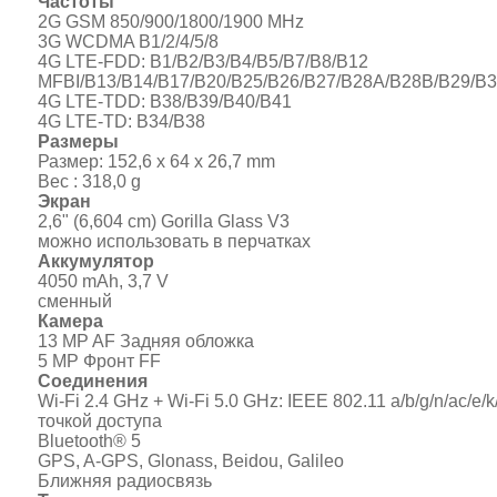
Частоты
2G GSM 850/900/1800/1900 MHz
3G WCDMA B1/2/4/5/8
4G LTE-FDD: B1/B2/B3/B4/B5/B7/B8/B12
MFBI/B13/B14/B17/B20/B25/B26/B27/B28A/B28B/B29/B
4G LTE-TDD: B38/B39/B40/B41
4G LTE-TD: B34/B38
Размеры
Размер: 152,6 x 64 x 26,7 mm
Вес : 318,0 g
Экран
2,6" (6,604 cm) Gorilla Glass V3
можно использовать в перчатках
Аккумулятор
4050 mAh, 3,7 V
сменный
Камера
13 MP AF Задняя обложка
5 MP Фронт FF
Соединения
Wi-Fi 2.4 GHz + Wi-Fi 5.0 GHz: IEEE 802.11 a/b/g/n/ac/e/k/
точкой доступа
Bluetooth® 5
GPS, A-GPS, Glonass, Beidou, Galileo
Ближняя радиосвязь