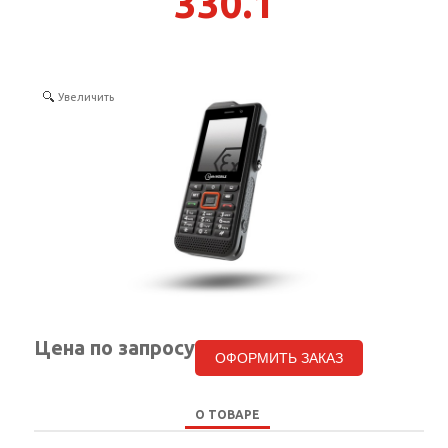
330.1
КОНТАКТЫ
SELECT LANGUAGE
▼
Увеличить
Цена по запросу
ОФОРМИТЬ ЗАКАЗ
О ТОВАРЕ