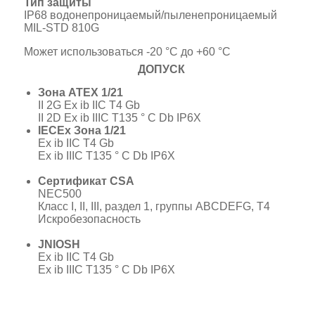
Тип защиты
IP68 водонепроницаемый/пыленепроницаемый
MIL-STD 810G
Может использоваться -20 °C до +60 °C
ДОПУСК
Зона ATEX 1/21
II 2G Ex ib IIC T4 Gb
II 2D Ex ib IIIC T135 ° C Db IP6X
IECEx Зона 1/21
Ex ib IIC T4 Gb
Ex ib IIIC T135 ° C Db IP6X
Сертификат CSA
NEC500
Класс I, II, III, раздел 1, группы ABCDEFG, T4
Искробезопасность
JNIOSH
Ex ib IIC T4 Gb
Ex ib IIIC T135 ° C Db IP6X