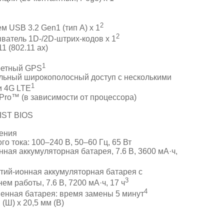
2
 USB 3.2 Gen1 (тип A) x 1
2
ватель 1D-/2D-штрих-кодов x 1
11 (802.11 ax)
1
ретный GPS
ьный широкополосный доступ с несколькими
1
и 4G LTE
vPro™ (в зависимости от процессора)
IST BIOS
ения
о тока: 100–240 В, 50–60 Гц, 65 Вт
ная аккумуляторная батарея, 7.6 В, 3600 мА·ч,
тий-ионная аккумуляторная батарея с
3
м работы, 7.6 В, 7200 мА·ч, 17 ч
4
енная батарея: время замены 5 минут
 (Ш) x 20,5 мм (В)