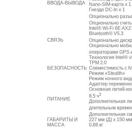
ВВОДА-ВЫВОДА
Nano-SIM-карта x 1
Гнездо DC-In x 1
Опционально разъем
Опционально считы
Intel® Wi-Fi 6E AX2
Bluetooth® V5.3
СВЯЗЬ
Опционально диск
Опционально мобил
операторами GPS 
Технология Intel® 
TPM 2.0
БЕЗОПАСНОСТЬ
Совместимость с N
Режим «Stealth»
Режим ночного вид
Адаптер переменног
Основная литий-ион
3
8,5 ч
ПИТАНИЕ
Дополнительная ли
длительным времене
Дополнительная см
ГАБАРИТЫ И
227 мм (Д) x 150 мм
МАССА
0,88 кг