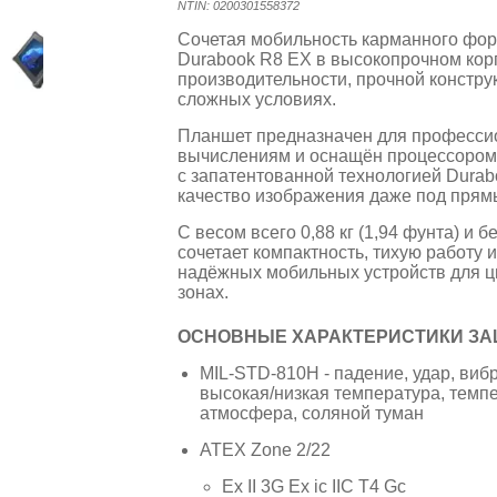
NTIN: 0200301558372
Сочетая мобильность карманного фо
Durabook R8 EX в высокопрочном кор
производительности, прочной констру
сложных условиях.
Планшет предназначен для професси
вычислениям и оснащён процессором 
с запатентованной технологией Dura
качество изображения даже под прям
С весом всего 0,88 кг (1,94 фунта) и 
сочетает компактность, тихую работу 
надёжных мобильных устройств для ц
зонах.
ОСНОВНЫЕ ХАРАКТЕРИСТИКИ ЗА
MIL-STD-810H - падение, удар, вибр
высокая/низкая температура, темп
атмосфера, соляной туман
ATEX Zone 2/22
Ex II 3G Ex ic IIC T4 Gc