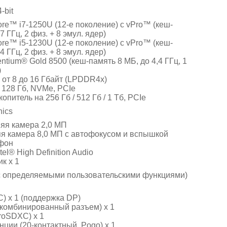
-bit
ore™ i7-1250U (12-е поколение) с vPro™ (кеш-
7 ГГц, 2 физ. + 8 эмул. ядер)
ore™ i5-1230U (12-е поколение) с vPro™ (кеш-
4 ГГц, 2 физ. + 8 эмул. ядер)
ntium® Gold 8500 (кеш-память 8 МБ, до 4,4 ГГц, 1
)
от 8 до 16 Гбайт (LPDDR4x)
 128 Гб, NVMe, PCIe
питель на 256 Гб / 512 Гб / 1 Тб, PCIe
hics
яя камера 2,0 МП
я камера 8,0 МП с автофокусом и вспышкой
фон
el® High Definition Audio
к х 1
а с определяемыми пользовательскими функциями)
C) x 1 (поддержка DP)
(комбинированный разъем) x 1
roSDXC) x 1
нции (20-контактный, Pogo) x 1