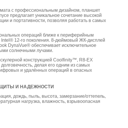
рмата с профессиональным дизайном, планшет
пусе предлагает уникальное сочетание высокой
кции и портативности, позволяя работать в самых
ональных операций ближе к периферийным
Intel® 12-го поколения. 8-дюймовый ЖК-дисплей
book DynaVue® обеспечивает исключительное
ыми солнечными лучами.
бескулерной конструкцией Coolfinity™, R8-EX
и долговечность, делая его одним из самых
ифровых и удалённых операций в опасных
ЩИТЫ И НАДЕЖНОСТИ
ация, дождь, пыль, высота, замерзание/оттепель,
ературная нагрузка, влажность, взрывоопасная