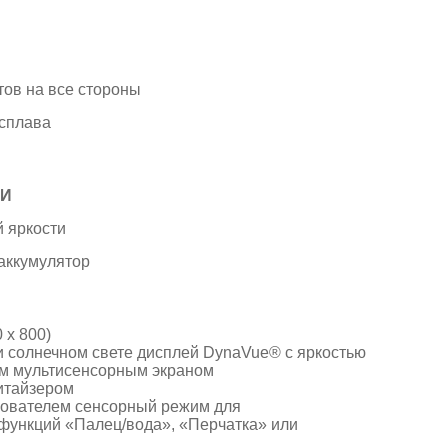
тов на все стороны
 сплава
И
 яркости
аккумулятор
 x 800)
 солнечном свете дисплей DynaVue® с яркостью
ым мультисенсорным экраном
итайзером
ователем сенсорный режим для
ункций «Палец/вода», «Перчатка» или