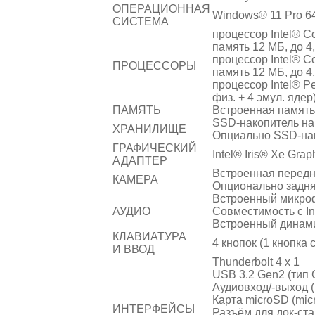
ОПЕРАЦИОННАЯ
Windows® 11 Pro 64
СИСТЕМА
процессор Intel® C
память 12 МБ, до 4,
процессор Intel® C
ПРОЦЕССОРЫ
память 12 МБ, до 4,
процессор Intel® Pe
физ. + 4 эмул. ядер
ПАМЯТЬ
Встроенная память 
SSD-накопитель на
ХРАНИЛИЩЕ
Опциально SSD-нако
ГРАФИЧЕСКИЙ
Intel® Iris® Xe Grap
АДАПТЕР
Встроенная передн
КАМЕРА
Опционально задня
Встроенный микро
АУДИО
Совместимость с Int
Встроенный динами
КЛАВИАТУРА
4 кнопок (1 кнопк
И ВВОД
Thunderbolt 4 x 1
USB 3.2 Gen2 (тип 
Аудиовход/-выход 
Карта microSD (mic
ИНТЕРФЕЙСЫ
Разъём для док-ста