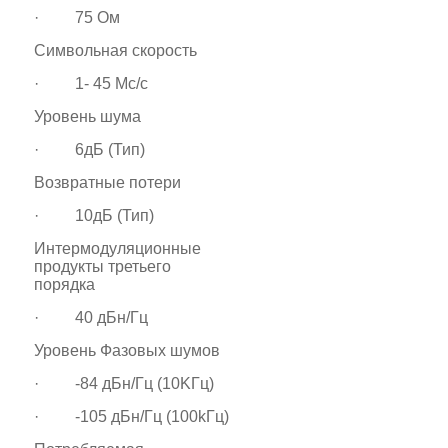
· 75 Ом
Символьная скорость
· 1- 45 Mс/c
Уровень шума
· 6дБ (Тип)
Возвратные потери
· 10дБ (Тип)
Интермодуляционные
продукты третьего
порядка
· 40 дБн/Гц
Уровень Фазовых шумов
· -84 дБн/Гц (10KГц)
· -105 дБн/Гц (100kГц)