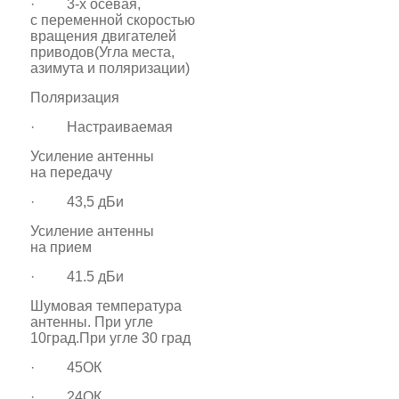
· 3-х осевая,
с переменной скоростью
вращения двигателей
приводов(Угла места,
азимута и поляризации)
Поляризация
· Настраиваемая
Усиление антенны
на передачу
· 43,5 дБи
Усиление антенны
на прием
· 41.5 дБи
Шумовая температура
антенны. При угле
10град.При угле 30 град
· 45ОК
· 24ОК