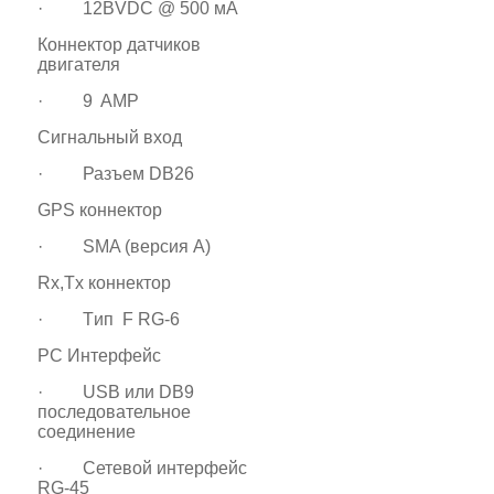
· 12ВVDC @ 500 мA
Коннектор датчиков
двигателя
· 9 AMP
Сигнальный вход
· Разъем DB26
GPS коннектор
· SMA (версия A)
Rx,Tx коннектор
· Tип F RG-6
PC Интерфейс
· USB или DB9
последовательное
соединение
· Сетевой интерфейс
RG-45