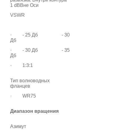
1 dBВне Оси
VSWR
· - 25 Дб - 30
Дб
· - 30 Дб - 35
Дб
· 1:3:1
Тип волноводных
фланцев
· WR75
Диапазон вращения
Азимут