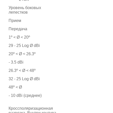
Уровень боковых
лепестков
Прием
Передача
1º < Ø < 20º
29 - 25 Log Ø dBi
20º < Ø < 26.3º
- 3.5 dBi
26.3º < Ø < 48º
32 - 25 Log Ø dBi
48º < Ø
- 10 dBi (среднее)
Кроссполяризационная
развязка. Внутри контура